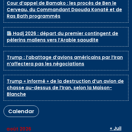
Cour d’appel de Bamako : les procès de Ben le
Cerveau, du Commandant Daouda Konaté et de
Ras Bath programmés
Hadj 2026 : départ du premier contingent de
pèlerins maliens vers l’Arabie saoudite
Trump : l’abattage d’avions américains par l’Iran
n’affectera pas les négociations
Trump « informé » de la destruction d’un avion de
chasse au-dessus de l’Iran, selon la Maison-
Blanche
Calendar
« Juil
août 2026