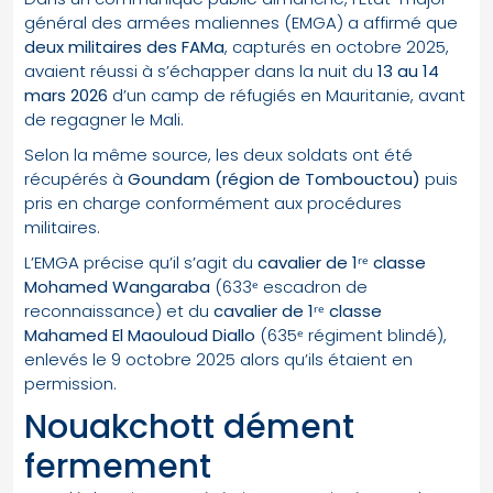
général des armées maliennes (EMGA) a affirmé que
deux militaires des FAMa
, capturés en octobre 2025,
avaient réussi à s’échapper dans la nuit du
13 au 14
mars 2026
d’un camp de réfugiés en Mauritanie, avant
de regagner le Mali.
Selon la même source, les deux soldats ont été
récupérés à
Goundam (région de Tombouctou)
puis
pris en charge conformément aux procédures
militaires.
L’EMGA précise qu’il s’agit du
cavalier de 1ʳᵉ classe
Mohamed Wangaraba
(633ᵉ escadron de
reconnaissance) et du
cavalier de 1ʳᵉ classe
Mahamed El Maouloud Diallo
(635ᵉ régiment blindé),
enlevés le 9 octobre 2025 alors qu’ils étaient en
permission.
Nouakchott dément
fermement