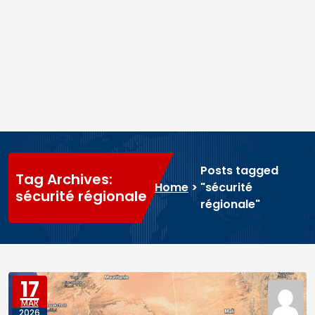
Posts tagged
Tag Archives:
Home
>
"sécurité
sécurité régionale
régionale"
17
MAR
2026