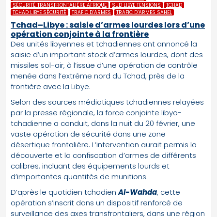
SÉCURITÉ TRANSFRONTALIÈRE AFRIQUE
SUD LIBYE TENSIONS
TCHAD
TCHAD LIBYE SÉCURITÉ
TRAFIC D’ARMES
TRAFIC D’ARMES SAHEL
Tchad–Libye : saisie d’armes lourdes lors d’une
opération conjointe à la frontière
Des unités libyennes et tchadiennes ont annoncé la
saisie d’un important stock d’armes lourdes, dont des
missiles sol-air, à l’issue d’une opération de contrôle
menée dans l’extrême nord du Tchad, près de la
frontière avec la Libye.
Selon des sources médiatiques tchadiennes relayées
par la presse régionale, la force conjointe libyo-
tchadienne a conduit, dans la nuit du 20 février, une
vaste opération de sécurité dans une zone
désertique frontalière. L’intervention aurait permis la
découverte et la confiscation d’armes de différents
calibres, incluant des équipements lourds et
d’importantes quantités de munitions.
D’après le quotidien tchadien
Al-Wahda
, cette
opération s’inscrit dans un dispositif renforcé de
surveillance des axes transfrontaliers, dans une région