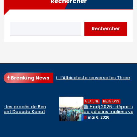
Rechercher
Rechercher
Breaking News
erre (2-1) : l’Albiceleste renverse les Three Lions et rejoint l
,
A LA UNE
RELIGIONS
Hadj 2026 : départ du premier contingent
de pèlerins maliens vers l’Arabie saoudite
mai 6, 2026