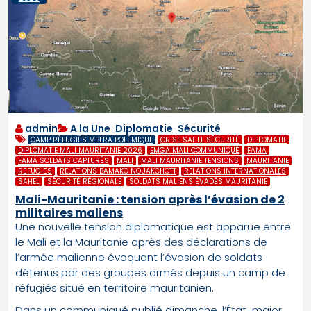
admin
A la Une
,
Diplomatie
,
Sécurité
CAMP RÉFUGIÉS MBERA POLÉMIQUE
CRISE SAHEL SÉCURITÉ
DIPLOMATIE
DIPLOMATIE MALI MAURITANIE 2026
EMGA MALI COMMUNIQUÉ
FAMA
FAMA SOLDATS CAPTURÉS
MALI
MALI MAURITANIE TENSIONS
MAURITANIE
RÉFUGIÉS
RELATIONS BAMAKO NOUAKCHOTT
RELATIONS INTERNATIONALES
SAHEL
SÉCURITÉ RÉGIONALE
SOLDATS MALIENS ÉVADÉS MAURITANIE
Mali-Mauritanie : tension après l’évasion de 2
militaires maliens
Une nouvelle tension diplomatique est apparue entre
le Mali et la Mauritanie après des déclarations de
l’armée malienne évoquant l’évasion de soldats
détenus par des groupes armés depuis un camp de
réfugiés situé en territoire mauritanien.
Dans un communiqué publié dimanche, l’État-major