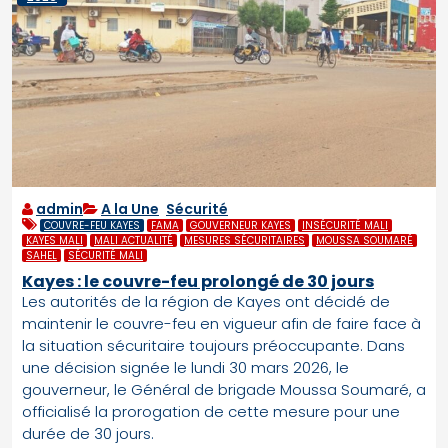
admin
A la Une
,
Sécurité
COUVRE-FEU KAYES
FAMA
GOUVERNEUR KAYES
INSÉCURITÉ MALI
KAYES MALI
MALI ACTUALITÉ
MESURES SÉCURITAIRES
MOUSSA SOUMARÉ
SAHEL
SÉCURITÉ MALI
Kayes : le couvre-feu prolongé de 30 jours
Les autorités de la région de Kayes ont décidé de
maintenir le couvre-feu en vigueur afin de faire face à
la situation sécuritaire toujours préoccupante. Dans
une décision signée le lundi 30 mars 2026, le
gouverneur, le Général de brigade Moussa Soumaré, a
officialisé la prorogation de cette mesure pour une
durée de 30 jours.