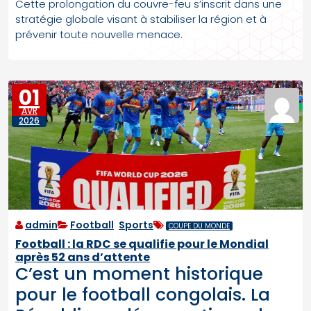
Cette prolongation du couvre-feu s’inscrit dans une
stratégie globale visant à stabiliser la région et à
prévenir toute nouvelle menace.
01
AVR
2026
admin
Football
,
Sports
COUPE DU MONDE
Football : la RDC se qualifie pour le Mondial
après 52 ans d’attente
C’est un moment historique
pour le football congolais. La