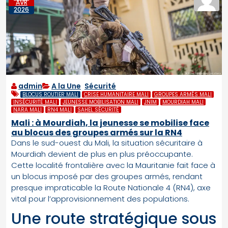
AVR
2026
admin
A la Une
,
Sécurité
BLOCUS ROUTIER MALI
CRISE HUMANITAIRE MALI
GROUPES ARMÉS MALI
INSÉCURITÉ MALI
JEUNESSE MOBILISATION MALI
JNIM
MOURDIAH MALI
NARA MALI
RN4 MALI
SAHEL SÉCURITÉ
Mali : à Mourdiah, la jeunesse se mobilise face
au blocus des groupes armés sur la RN4
Dans le sud-ouest du Mali, la situation sécuritaire à
Mourdiah devient de plus en plus préoccupante.
Cette localité frontalière avec la Mauritanie fait face à
un blocus imposé par des groupes armés, rendant
presque impraticable la Route Nationale 4 (RN4), axe
vital pour l’approvisionnement des populations.
Une route stratégique sous