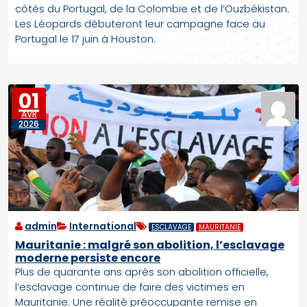
côtés du Portugal, de la Colombie et de l’Ouzbékistan.
Les Léopards débuteront leur campagne face au
Portugal le 17 juin à Houston.
01
AVR
2026
admin
International
ESCLAVAGE
MAURITANIE
Mauritanie : malgré son abolition, l’esclavage
moderne persiste encore
Plus de quarante ans après son abolition officielle,
l’esclavage continue de faire des victimes en
Mauritanie. Une réalité préoccupante remise en