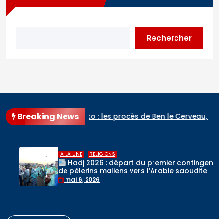
Rechercher
Breaking News
: les procès de Ben le Cerveau, du Commandant Daouda Kon
,
A LA UNE
RELIGIONS
Hadj 2026 : départ du premier contingent
de pèlerins maliens vers l’Arabie saoudite
mai 6, 2026