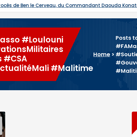
mmandant Daouda Konaté et de Ras Bath programmés
Posts 
kasso #Loulouni
#FAMa 
tionsMilitaires
Home
>
#Souti
s #CSA
#Gouve
tualitéMali #Malitime
#Malit