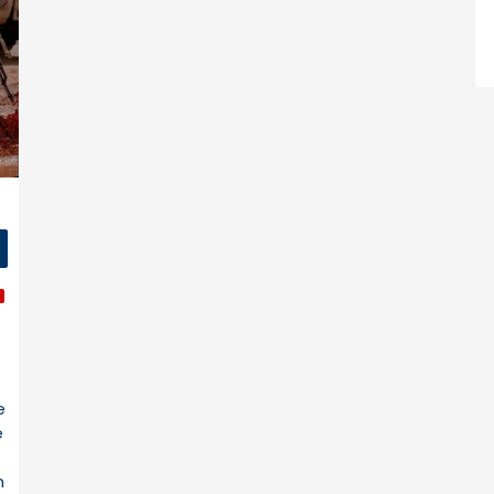
e
e
n