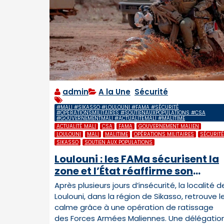
admin
A la Une
,
Sécurité
#MALI #SIKASSO #LOULOUNI #FAMA #SÉCURITÉ
#OPÉRATIONSMILITAIRES #SOUTIENAUXPOPULATIONS #CSA
#GOUVERNEMENTMALI #ACTUALITÉMALI #MALITIME
ACTUALITÉ MALI
CSA
FAMA
GOUVERNEMENT MALIEN
LOULOUNI
MALI
MALITIME
OPÉRATIONS MILITAIRES
SÉCURITÉ
SIKASSO
SOUTIEN AUX POPULATIONS
Loulouni : les FAMa sécurisent la
zone et l’État réaffirme son
soutien aux populations
Après plusieurs jours d’insécurité, la localité d
Loulouni, dans la région de Sikasso, retrouve l
calme grâce à une opération de ratissage
des Forces Armées Maliennes. Une délégatio