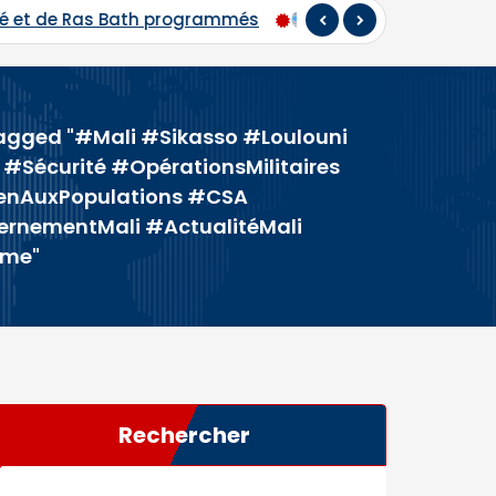
Hadj 2026 : départ du premier contingent de pèlerins ma
tagged "#Mali #Sikasso #Loulouni
#Sécurité #OpérationsMilitaires
enAuxPopulations #CSA
rnementMali #ActualitéMali
ime"
Rechercher