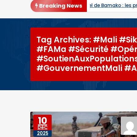
Breaking News
ppel de Bamako : les procès de Ben le Cerveau, du Co
Tag Archives: #Mali #Si
#FAMa #Sécurité #Opéra
#SoutienAuxPopulation
#GouvernementMali #Ac
10
DéC
2025