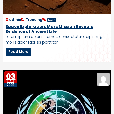
k
e
t
admin
Trending
NASA
s
Space Exploration: Mars Mission Reveals
S
Evidence of Ancient Life
e
Lorem ipsum dolor sit amet, consectetur adipiscing
e
mollis dolor facilisis porttitor.
U
n
S
Read More
p
p
r
a
e
c
c
e
03
e
E
d
DéC
x
2025
e
p
n
l
t
o
e
r
d
a
G