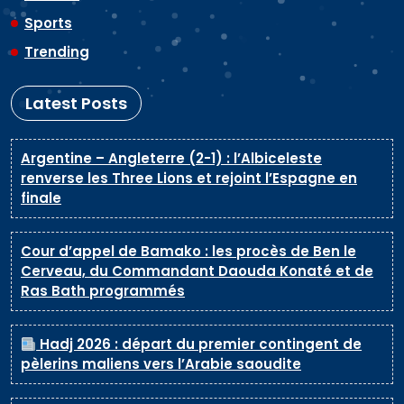
L
Sports
i
Trending
f
e
Latest Posts
Argentine – Angleterre (2-1) : l’Albiceleste
renverse les Three Lions et rejoint l’Espagne en
finale
Cour d’appel de Bamako : les procès de Ben le
Cerveau, du Commandant Daouda Konaté et de
Ras Bath programmés
Hadj 2026 : départ du premier contingent de
pèlerins maliens vers l’Arabie saoudite