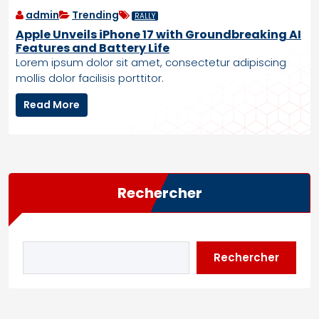
N
e
admin
Trending
RALLY
A
Apple Unveils iPhone 17 with Groundbreaking AI
c
Features and Battery Life
h
Lorem ipsum dolor sit amet, consectetur adipiscing
i
mollis dolor facilisis porttitor.
e
v
A
Read More
e
p
s
p
G
l
l
e
o
U
b
Rechercher
n
a
v
l
e
A
i
g
l
Rechercher
r
s
e
i
e
P
m
h
e