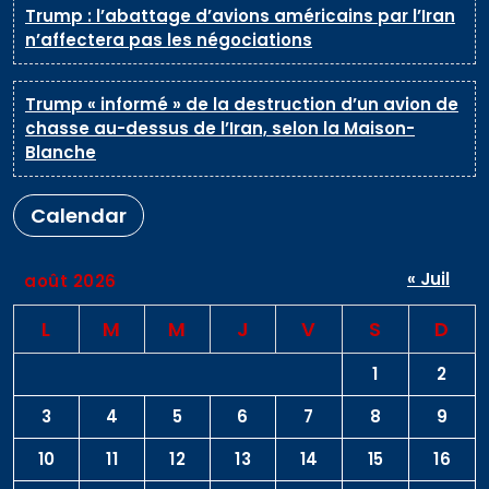
Trump : l’abattage d’avions américains par l’Iran
n’affectera pas les négociations
Trump « informé » de la destruction d’un avion de
chasse au-dessus de l’Iran, selon la Maison-
Blanche
Calendar
« Juil
août 2026
L
M
M
J
V
S
D
1
2
3
4
5
6
7
8
9
10
11
12
13
14
15
16