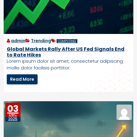
t
h
e
M
o
o
admin
Trending
COMPUTING
n
Global Markets Rally After US Fed Signals End
’
to Rate Hikes
s
Lorem ipsum dolor sit amet, consectetur adipiscing
S
mollis dolor facilisis porttitor.
o
u
G
Read More
t
l
h
o
P
b
o
a
03
l
l
e
DéC
M
2025
,
a
P
r
l
k