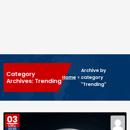
Archive by
Category
Home
>
category
Archives: Trending
"Trending"
03
DéC
2025