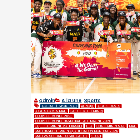
admin
A la Une
,
Sports
ACTUALITÉ SPORT MALI
AFRIQUE
AIGLES DAMES
AIGLES DAMES MALI
BASKETBALL FÉMININ
COUPE DU MONDE 2026
COUPE DU MONDE BASKETBALL ALLEMAGNE 2026
ÉQUIPE FÉMININE MALI BASKET
FIBA
FIBA FÉMININ MALI
MALI
MALI BASKET FÉMININ QUALIFICATION MONDIAL 2026
MALI VS SOUDAN DU SUD BASKET
SPORT