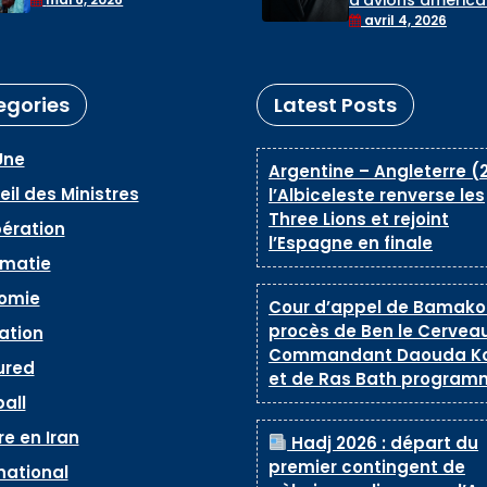
de l’Iran, selon la
l’Iran n’affectera pas
avril 4, 2026
Maison-Blanche
les négociations
egories
Latest Posts
Une
Argentine – Angleterre (2
il des Ministres
l’Albiceleste renverse les
Three Lions et rejoint
ération
l’Espagne en finale
omatie
omie
Cour d’appel de Bamako 
procès de Ben le Cerveau
ation
Commandant Daouda K
ured
et de Ras Bath program
all
e en Iran
Hadj 2026 : départ du
premier contingent de
national