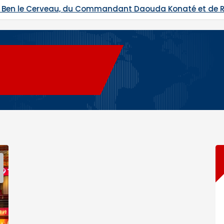
dant Daouda Konaté et de Ras Bath programmés
Hadj