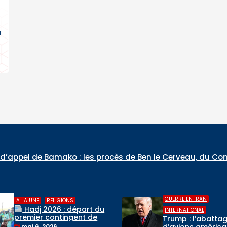
ù
procès de Ben le Cerveau, du Commandant Daouda Konat
,
GUERRE EN IRAN
GUERRE EN IRAN
Trump « informé »
INTERNATIONAL
destruction d’un 
Trump : l’abattage
de chasse au-de
d’avions américains par
avril 3, 2026