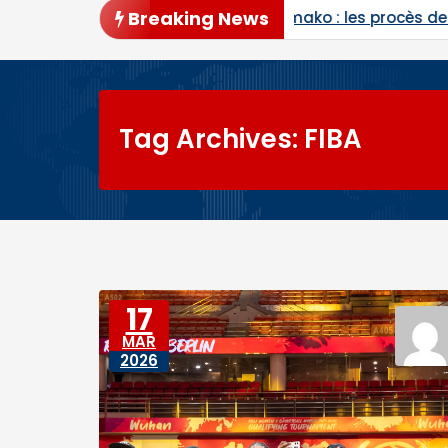
Breaking News
 de Bamako : les procès de Ben le Cerveau, du Comman
Tag Archives: FIBA
17
MAR
2026