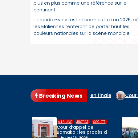
plus en plus comme une référence sur le
continent.
Le rendez-vous est désormais fixé en
2026
, o
les Maliennes tenteront de porter haut les
couleurs nationales sur la scène mondiale.
Breaking News
t l’Espagne en finale
Cour d’appel de Bamako : les 
,
,
SOCIÉTÉ
A LA UNE
RELIGIONS
de
Hadj 2026 : départ du
rocès de
premier contingent de
, du
pèlerins maliens vers
mai 6, 2026