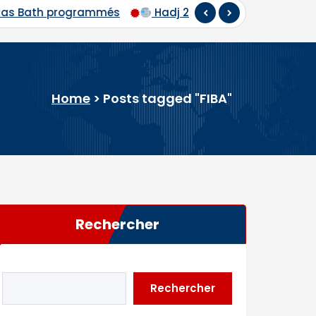
 2026 : départ du premier contingent de pèlerins maliens
Home
>
Posts tagged "FIBA"
Rechercher
Rechercher