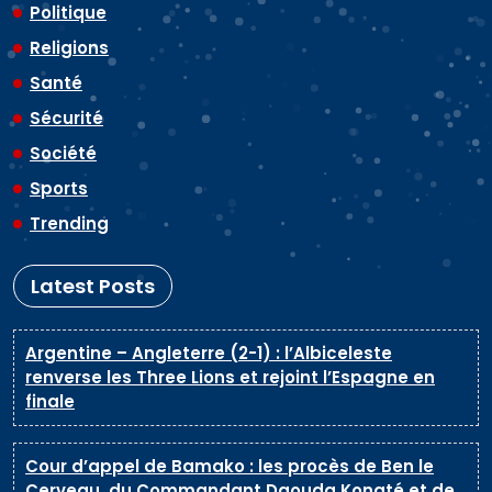
Politique
Religions
Santé
Sécurité
Société
Sports
Trending
Latest Posts
Argentine – Angleterre (2-1) : l’Albiceleste
renverse les Three Lions et rejoint l’Espagne en
finale
Cour d’appel de Bamako : les procès de Ben le
Cerveau, du Commandant Daouda Konaté et de