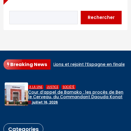
Rechercher
Breaking News
erse les Three Lions et rejoint l’Espagne en finale
Cour d
,
CIÉTÉ
A LA UNE
RELIGIONS
amako : les procès de Ben
Hadj 2026 : dép
Commandant Daouda Konaté
de pèlerins malien
rogrammés
mai 6, 2026
Categories