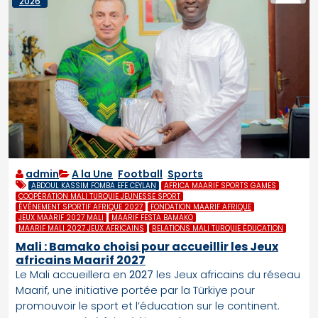
2026
admin
A la Une
,
Football
,
Sports
ABDOUL KASSIM FOMBA EFE CEYLAN
AFRICA MAARIF SPORTS GAMES
COOPÉRATION MALI TURQUIE JEUNESSE SPORT
ÉVÉNEMENT SPORTIF AFRIQUE 2027
FONDATION MAARIF AFRIQUE
JEUX MAARIF 2027 MALI
MAARIF FESTA BAMAKO
MAARIF MALI 2027 JEUX AFRICAINS
RELATIONS MALI TURQUIE ÉDUCATION
Mali : Bamako choisi pour accueillir les Jeux
africains Maarif 2027
Le Mali accueillera en
2027
les Jeux africains du réseau
Maarif, une initiative portée par la Türkiye pour
promouvoir le sport et l’éducation sur le continent.