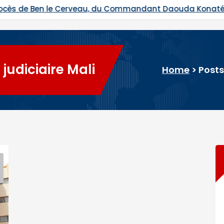
andant Daouda Konaté et de Ras Bath programmés
 judiciaire Mali
Home
>
Posts