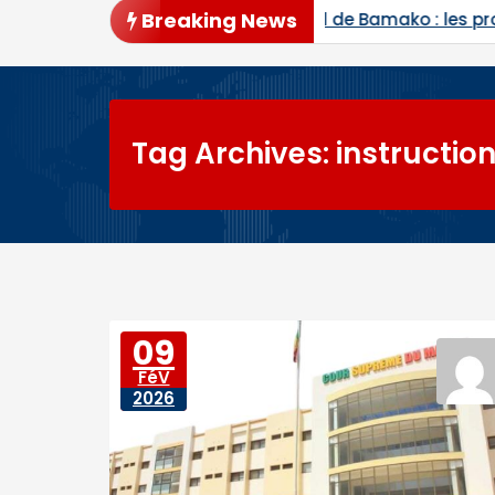
Breaking News
pel de Bamako : les procès de Ben le Cerveau, du Comm
Tag Archives: instruction
09
FéV
2026