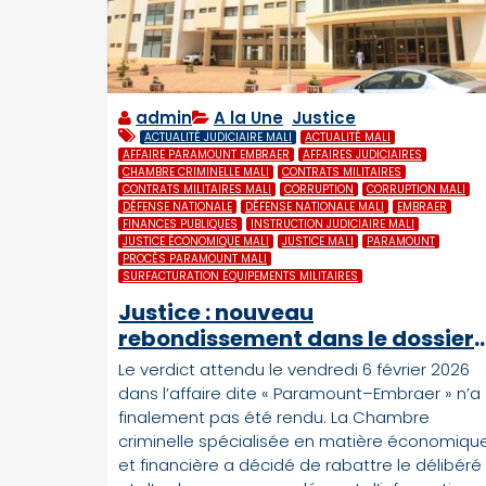
admin
A la Une
,
Justice
ACTUALITÉ JUDICIAIRE MALI
ACTUALITÉ MALI
AFFAIRE PARAMOUNT EMBRAER
AFFAIRES JUDICIAIRES
CHAMBRE CRIMINELLE MALI
CONTRATS MILITAIRES
CONTRATS MILITAIRES MALI
CORRUPTION
CORRUPTION MALI
DÉFENSE NATIONALE
DÉFENSE NATIONALE MALI
EMBRAER
FINANCES PUBLIQUES
INSTRUCTION JUDICIAIRE MALI
JUSTICE ÉCONOMIQUE MALI
JUSTICE MALI
PARAMOUNT
PROCÈS PARAMOUNT MALI
SURFACTURATION ÉQUIPEMENTS MILITAIRES
Justice : nouveau
rebondissement dans le dossier
Paramount au Mali
Le verdict attendu le vendredi 6 février 2026
dans l’affaire dite « Paramount–Embraer » n’a
finalement pas été rendu. La Chambre
criminelle spécialisée en matière économiqu
et financière a décidé de rabattre le délibéré