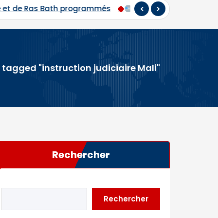
Hadj 2026 : départ du premier contingent de pèlerins mali
 tagged "instruction judiciaire Mali"
Rechercher
Rechercher