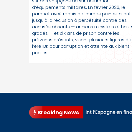
sur des soupçons de surfacturation
d’équipements militaires. En février 2026, le
parquet avait requis de lourdes peines, allant
jusqu’à la réclusion à perpétuité contre des
accusés absents — anciens ministres et haut
gradés — et dix ans de prison contre les
prévenus présents, visant plusieurs figures de
l’ère IBK pour corruption et atteinte aux biens
publics.
Breaking News
 et rejoint l’Espagne en finale
Cour d’appel de Bamak