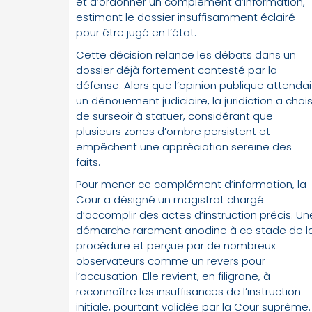
et d’ordonner un complément d’information,
estimant le dossier insuffisamment éclairé
pour être jugé en l’état.
Cette décision relance les débats dans un
dossier déjà fortement contesté par la
défense. Alors que l’opinion publique attendai
un dénouement judiciaire, la juridiction a chois
de surseoir à statuer, considérant que
plusieurs zones d’ombre persistent et
empêchent une appréciation sereine des
faits.
Pour mener ce complément d’information, la
Cour a désigné un magistrat chargé
d’accomplir des actes d’instruction précis. Un
démarche rarement anodine à ce stade de l
procédure et perçue par de nombreux
observateurs comme un revers pour
l’accusation. Elle revient, en filigrane, à
reconnaître les insuffisances de l’instruction
initiale, pourtant validée par la Cour suprême.