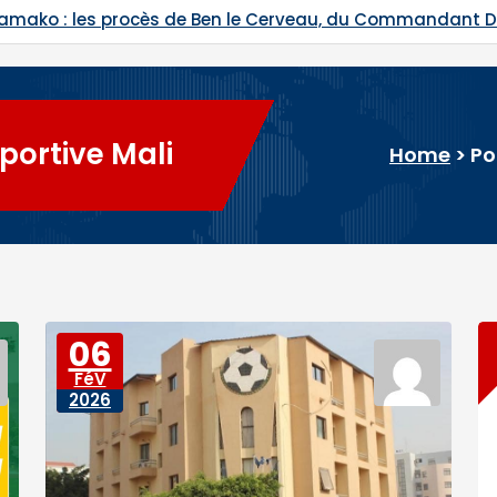
Bamako : les procès de Ben le Cerveau, du Commandant
portive Mali
Home
>
Po
06
FéV
2026