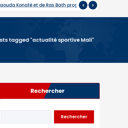
 Daouda Konaté et de Ras Bath programmés
Hadj 202
sts tagged "actualité sportive Mali"
Rechercher
Rechercher