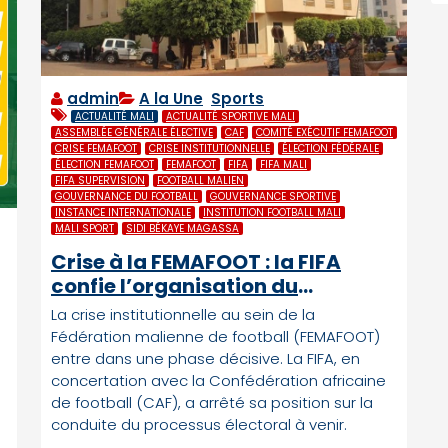
admin
A la Une
,
Sports
ACTUALITÉ MALI
ACTUALITÉ SPORTIVE MALI
ASSEMBLÉE GÉNÉRALE ÉLECTIVE
CAF
COMITÉ EXÉCUTIF FEMAFOOT
CRISE FEMAFOOT
CRISE INSTITUTIONNELLE
ÉLECTION FÉDÉRALE
ÉLECTION FEMAFOOT
FEMAFOOT
FIFA
FIFA MALI
FIFA SUPERVISION
FOOTBALL MALIEN
GOUVERNANCE DU FOOTBALL
GOUVERNANCE SPORTIVE
INSTANCE INTERNATIONALE
INSTITUTION FOOTBALL MALI
MALI SPORT
SIDI BÉKAYE MAGASSA
Crise à la FEMAFOOT : la FIFA
confie l’organisation du
processus électoral à Sidi
La crise institutionnelle au sein de la
Békaye Magassa
Fédération malienne de football (FEMAFOOT)
entre dans une phase décisive. La FIFA, en
concertation avec la Confédération africaine
de football (CAF), a arrêté sa position sur la
conduite du processus électoral à venir.