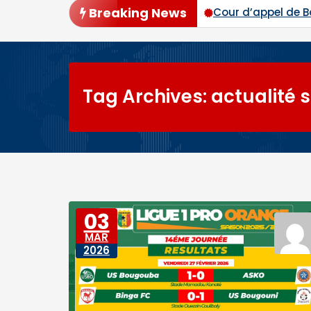
Breaking News
ier tour avec plus de 94 % des voix
Cour d’appel de 
Tag Archives: actualité s
03
MAR
2026