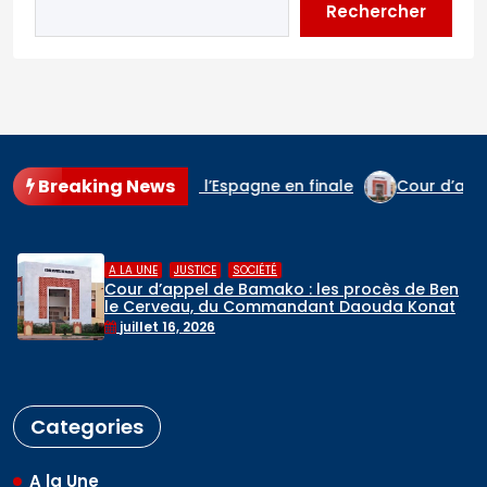
Rechercher
Breaking News
 Lions et rejoint l’Espagne en finale
Cour d’appel de Bam
,
CIÉTÉ
A LA UNE
RELIGIONS
amako : les procès de Ben
Hadj 2026 : dép
Commandant Daouda Konaté
de pèlerins malien
rogrammés
mai 6, 2026
Categories
A la Une