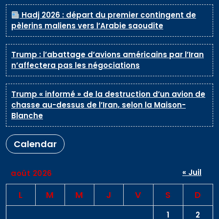
Hadj 2026 : départ du premier contingent de
pèlerins maliens vers l’Arabie saoudite
Trump : l’abattage d’avions américains par l’Iran
n’affectera pas les négociations
Trump « informé » de la destruction d’un avion de
chasse au-dessus de l’Iran, selon la Maison-
Blanche
Calendar
« Juil
août 2026
L
M
M
J
V
S
D
1
2