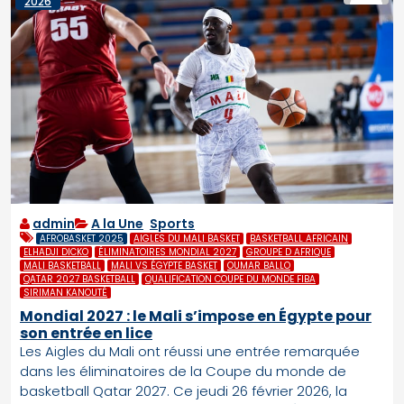
2026
admin
A la Une
,
Sports
AFROBASKET 2025
AIGLES DU MALI BASKET
BASKETBALL AFRICAIN
ELHADJI DICKO
ÉLIMINATOIRES MONDIAL 2027
GROUPE D AFRIQUE
MALI BASKETBALL
MALI VS ÉGYPTE BASKET
OUMAR BALLO
QATAR 2027 BASKETBALL
QUALIFICATION COUPE DU MONDE FIBA
SIRIMAN KANOUTÉ
Mondial 2027 : le Mali s’impose en Égypte pour
son entrée en lice
Les Aigles du Mali ont réussi une entrée remarquée
dans les éliminatoires de la Coupe du monde de
basketball Qatar 2027. Ce jeudi 26 février 2026, la