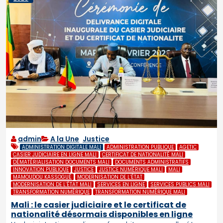
admin
A la Une
,
Justice
ADMINISTRATION DIGITALE MALI
ADMINISTRATION PUBLIQUE
AGETIC
CASIER JUDICIAIRE EN LIGNE MALI
CERTIFICAT DE NATIONALITÉ MALI
DÉMATÉRIALISATION DOCUMENTS MALI
DOCUMENTS ADMINISTRATIFS
INNOVATION PUBLIQUE
JUSTICE
JUSTICE NUMÉRIQUE MALI
MALI
MAMOUDOU KASSOGUÉ
MODERNISATION DE L’ÉTAT
MODERNISATION DE L’ÉTAT MALI
SERVICES EN LIGNE
SERVICES PUBLICS MALI
TRANSFORMATION NUMÉRIQUE
TRANSFORMATION NUMÉRIQUE MALI
Mali : le casier judiciaire et le certificat de
nationalité désormais disponibles en ligne