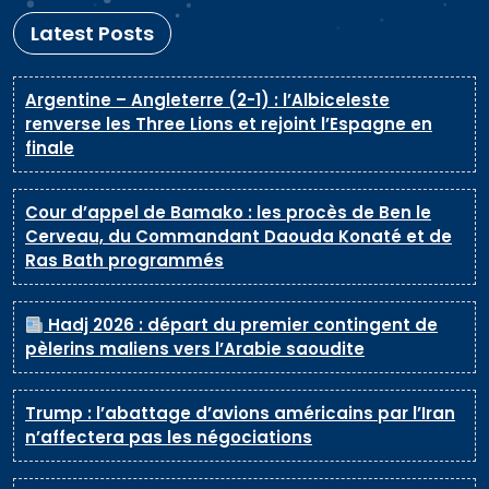
Latest Posts
Argentine – Angleterre (2-1) : l’Albiceleste
renverse les Three Lions et rejoint l’Espagne en
finale
Cour d’appel de Bamako : les procès de Ben le
Cerveau, du Commandant Daouda Konaté et de
Ras Bath programmés
Hadj 2026 : départ du premier contingent de
pèlerins maliens vers l’Arabie saoudite
Trump : l’abattage d’avions américains par l’Iran
n’affectera pas les négociations