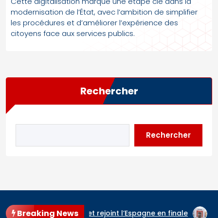
Cette digitalisation marque une étape clé dans la
modernisation de l’État, avec l’ambition de simplifier
les procédures et d’améliorer l’expérience des
citoyens face aux services publics.
Rechercher
Rechercher
Breaking News
 les Three Lions et rejoint l’Espagne en finale
Cour d’app