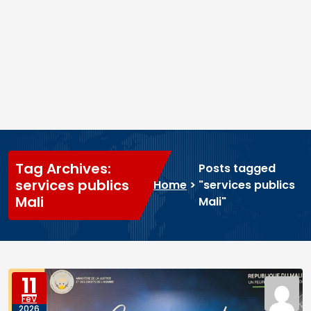
Tag Archives:
Posts tagged
services publics
Home
>
"services publics
Mali
Mali"
11
FéV
2026