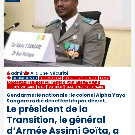
admin
A la Une
,
Sécurité
ACTUALITÉ MALI
ASSIMI GOÏTA
DÉCRET PRÉSIDENTIEL
FAMA
FORCES ARMÉES ET DE SÉCURITÉ
GENDARMERIE NATIONALE
JUSTICE MILITAIRE
MALI
MALITIME
SANCTION DISCIPLINAIRE
Gendarmerie nationale : le colonel Alpha Yaya
Sangaré radié des effectifs par décret
Le président de la
présidentiel
Transition, le général
d’Armée Assimi Goïta, a