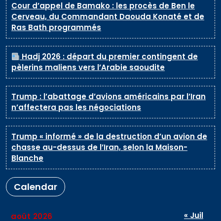
Cour d’appel de Bamako : les procès de Ben le
Cerveau, du Commandant Daouda Konaté et de
Ras Bath programmés
Hadj 2026 : départ du premier contingent de
pèlerins maliens vers l’Arabie saoudite
Trump : l’abattage d’avions américains par l’Iran
n’affectera pas les négociations
Trump « informé » de la destruction d’un avion de
chasse au-dessus de l’Iran, selon la Maison-
Blanche
Calendar
« Juil
août 2026