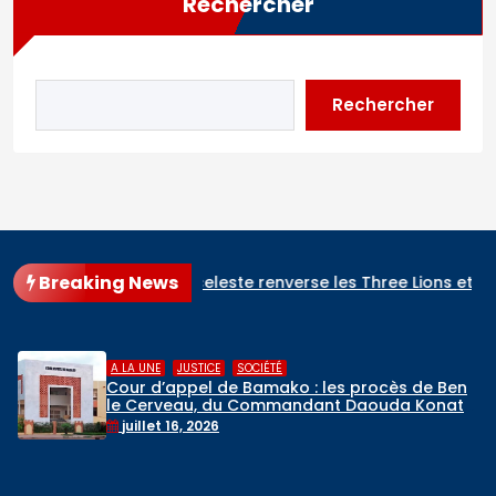
Rechercher
Rechercher
Breaking News
e (2-1) : l’Albiceleste renverse les Three Lions et rejoint l’Esp
,
A LA UNE
RELIGIONS
ès de Ben
Hadj 2026 : départ du premier c
da Konaté
de pèlerins maliens vers l’Arabie s
mai 6, 2026