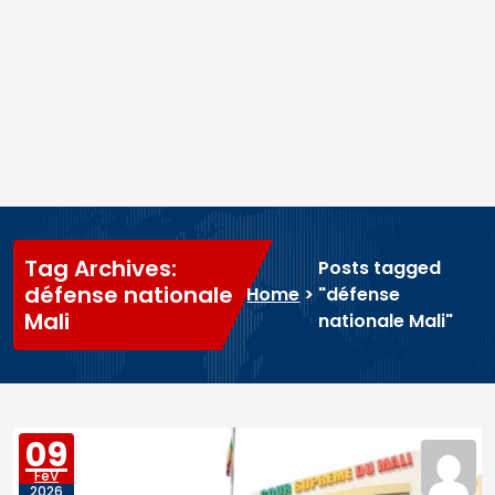
Tag Archives:
Posts tagged
défense nationale
Home
>
"défense
Mali
nationale Mali"
09
FéV
2026