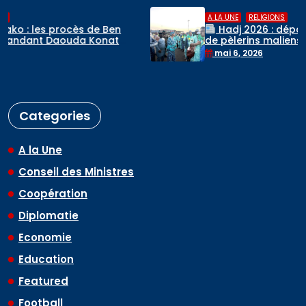
,
A LA UNE
RELIGIONS
Hadj 2026 : départ du premier contingent
de pèlerins maliens vers l’Arabie saoudite
mai 6, 2026
Categories
A la Une
Conseil des Ministres
Coopération
Diplomatie
Economie
Education
Featured
Football