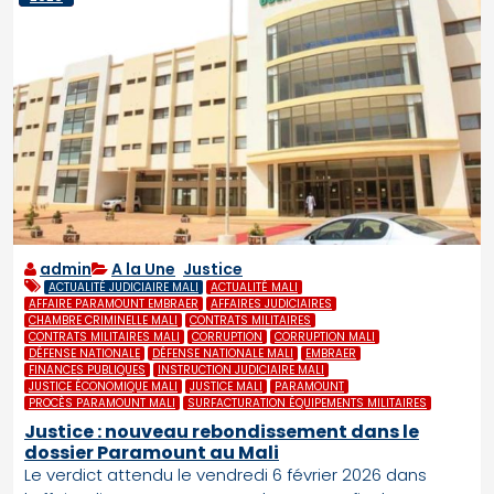
admin
A la Une
,
Justice
ACTUALITÉ JUDICIAIRE MALI
ACTUALITÉ MALI
AFFAIRE PARAMOUNT EMBRAER
AFFAIRES JUDICIAIRES
CHAMBRE CRIMINELLE MALI
CONTRATS MILITAIRES
CONTRATS MILITAIRES MALI
CORRUPTION
CORRUPTION MALI
DÉFENSE NATIONALE
DÉFENSE NATIONALE MALI
EMBRAER
FINANCES PUBLIQUES
INSTRUCTION JUDICIAIRE MALI
JUSTICE ÉCONOMIQUE MALI
JUSTICE MALI
PARAMOUNT
PROCÈS PARAMOUNT MALI
SURFACTURATION ÉQUIPEMENTS MILITAIRES
Justice : nouveau rebondissement dans le
dossier Paramount au Mali
Le verdict attendu le vendredi 6 février 2026 dans