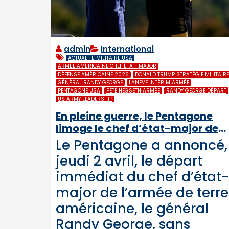
admin
International
ACTUALITÉ MILITAIRE USA
ARMÉE AMÉRICAINE CHEF ÉTAT-MAJOR
DÉFENSE AMÉRICAINE 2026
DONALD TRUMP STRATÉGIE MILITAIRE
GÉNÉRAL RANDY GEORGE
LANEVE INTÉRIM ARMÉE
PENTAGONE USA
PETE HEGSETH ARMÉE
RANDY GEORGE DÉPART
US ARMY LEADERSHIP
En pleine guerre, le Pentagone
limoge le chef d’état-major de
l’armée de terre US
Le Pentagone a annoncé,
jeudi 2 avril, le départ
immédiat du chef d’état-
major de l’armée de terre
américaine, le général
Randy George, sans