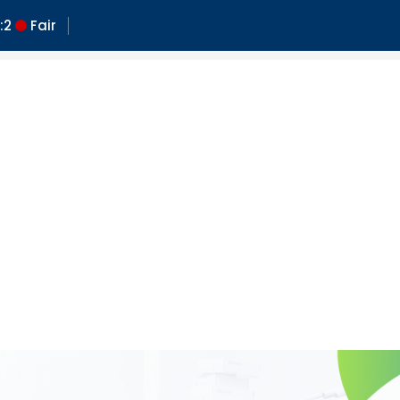
:
2
Fair