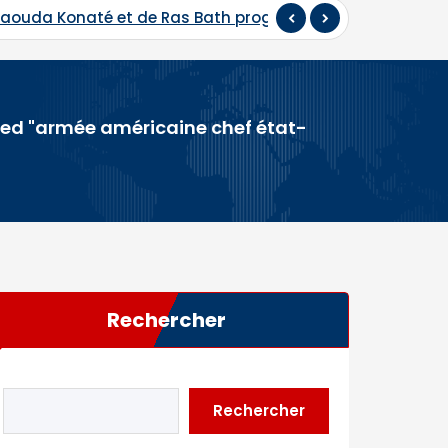
s Bath programmés
Hadj 2026 : départ du premier co
ed "armée américaine chef état-
Rechercher
Rechercher