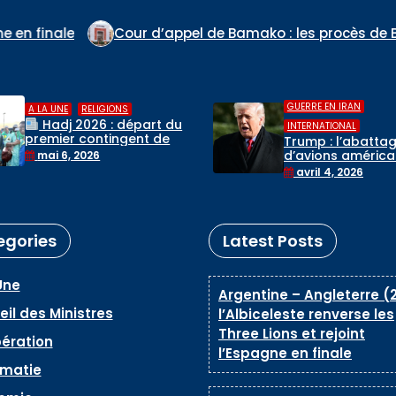
ppel de Bamako : les procès de Ben le Cerveau, du Co
,
GUERRE EN IRAN
GUERRE EN IRAN
Trump « informé »
INTERNATIONAL
destruction d’un 
Trump : l’abattage
de chasse au-de
d’avions américains par
avril 3, 2026
de l’Iran, selon la
l’Iran n’affectera pas
avril 4, 2026
Maison-Blanche
les négociations
egories
Latest Posts
Une
Argentine – Angleterre (2
il des Ministres
l’Albiceleste renverse les
Three Lions et rejoint
ération
l’Espagne en finale
omatie