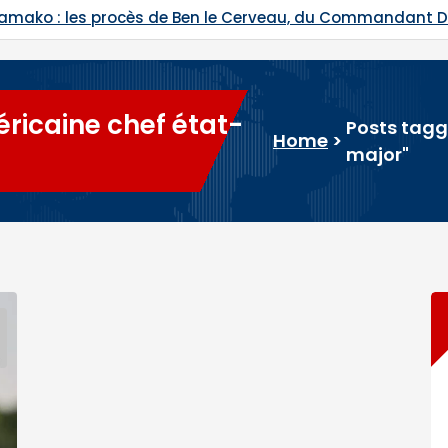
Ben le Cerveau, du Commandant Daouda Konaté et de Ra
ricaine chef état-
Posts tagg
Home
>
major"