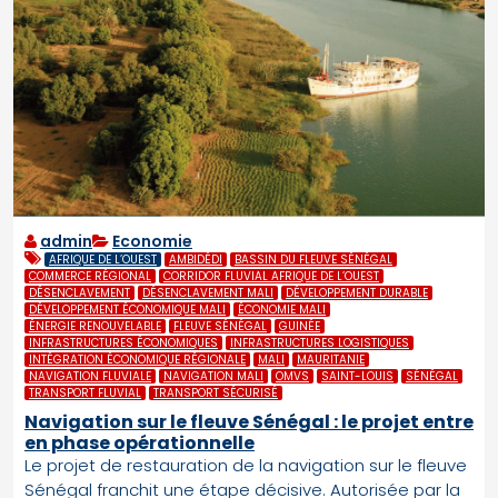
admin
Economie
AFRIQUE DE L’OUEST
AMBIDÉDI
BASSIN DU FLEUVE SÉNÉGAL
COMMERCE RÉGIONAL
CORRIDOR FLUVIAL AFRIQUE DE L’OUEST
DÉSENCLAVEMENT
DÉSENCLAVEMENT MALI
DÉVELOPPEMENT DURABLE
DÉVELOPPEMENT ÉCONOMIQUE MALI
ÉCONOMIE MALI
ÉNERGIE RENOUVELABLE
FLEUVE SÉNÉGAL
GUINÉE
INFRASTRUCTURES ÉCONOMIQUES
INFRASTRUCTURES LOGISTIQUES
INTÉGRATION ÉCONOMIQUE RÉGIONALE
MALI
MAURITANIE
NAVIGATION FLUVIALE
NAVIGATION MALI
OMVS
SAINT-LOUIS
SÉNÉGAL
TRANSPORT FLUVIAL
TRANSPORT SÉCURISÉ
Navigation sur le fleuve Sénégal : le projet entre
en phase opérationnelle
Le projet de restauration de la navigation sur le fleuve
Sénégal franchit une étape décisive. Autorisée par la