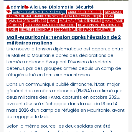
admin
A la Une
,
Diplomatie
,
Sécurité
CAMP RÉFUGIÉS MBERA POLÉMIQUE
CRISE SAHEL SÉCURITÉ
DIPLOMATIE
DIPLOMATIE MALI MAURITANIE 2026
EMGA MALI COMMUNIQUÉ
FAMA
FAMA SOLDATS CAPTURÉS
MALI
MALI MAURITANIE TENSIONS
MAURITANIE
RÉFUGIÉS
RELATIONS BAMAKO NOUAKCHOTT
RELATIONS INTERNATIONALES
SAHEL
SÉCURITÉ RÉGIONALE
SOLDATS MALIENS ÉVADÉS MAURITANIE
Mali-Mauritanie : tension après l’évasion de 2
militaires maliens
Une nouvelle tension diplomatique est apparue entre
le Mali et la Mauritanie après des déclarations de
l’armée malienne évoquant l’évasion de soldats
détenus par des groupes armés depuis un camp de
réfugiés situé en territoire mauritanien.
Dans un communiqué publié dimanche, l’État-major
général des armées maliennes (EMGA) a affirmé que
deux militaires des FAMa
, capturés en octobre 2025,
avaient réussi à s’échapper dans la nuit du
13 au 14
mars 2026
d’un camp de réfugiés en Mauritanie, avant
de regagner le Mali.
Selon la même source, les deux soldats ont été