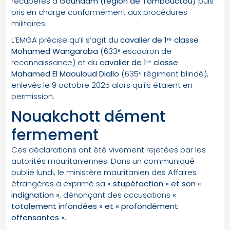
récupérés à
Goundam (région de Tombouctou)
puis
pris en charge conformément aux procédures
militaires.
L’EMGA précise qu’il s’agit du
cavalier de 1ʳᵉ classe
Mohamed Wangaraba
(633ᵉ escadron de
reconnaissance) et du
cavalier de 1ʳᵉ classe
Mahamed El Maouloud Diallo
(635ᵉ régiment blindé),
enlevés le 9 octobre 2025 alors qu’ils étaient en
permission.
Nouakchott dément
fermement
Ces déclarations ont été vivement rejetées par les
autorités mauritaniennes. Dans un communiqué
publié lundi, le ministère mauritanien des Affaires
étrangères a exprimé sa
« stupéfaction » et son «
indignation »
, dénonçant des accusations
«
totalement infondées » et « profondément
offensantes »
.