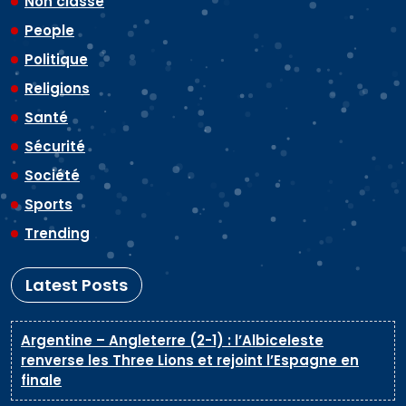
Non classé
People
Politique
Religions
Santé
Sécurité
Société
Sports
Trending
Latest Posts
Argentine – Angleterre (2-1) : l’Albiceleste
renverse les Three Lions et rejoint l’Espagne en
finale