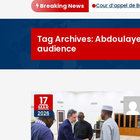
Breaking News
s voix
Cour d’appel de Bamako : les procès de Ben 
Tag Archives: Abdoulay
audience
17
MAR
2026