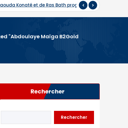
th programmés
Hadj 2026 : départ du premier conting
ged "Abdoulaye Maïga B2Gold
Rechercher
Rechercher