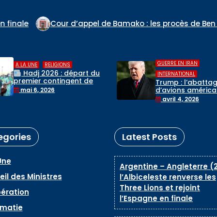
el de Bamako : les procès de Ben le Cerveau, du Comm
,
GUERRE EN IRAN
GUERRE EN IRAN
Trump « informé »
INTERNATIONAL
destruction d’un 
Trump : l’abattage
de chasse au-de
d’avions américains par
avril 3, 2026
de l’Iran, selon la
l’Iran n’affectera pas
avril 4, 2026
Maison-Blanche
les négociations
egories
Latest Posts
Une
Argentine – Angleterre (2
il des Ministres
l’Albiceleste renverse les
Three Lions et rejoint
ération
l’Espagne en finale
omatie