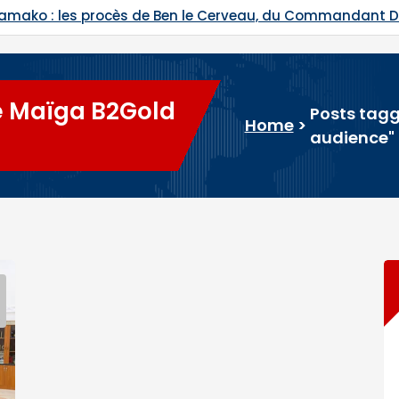
le Cerveau, du Commandant Daouda Konaté et de Ras Ba
e Maïga B2Gold
Posts tag
Home
>
audience"