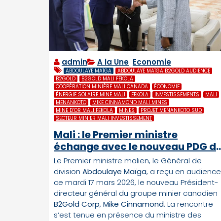
admin
A la Une
,
Economie
ABDOULAYE MAÏGA
ABDOULAYE MAÏGA B2GOLD AUDIENCE
B2GOLD
B2GOLD MALI FEKOLA
COOPÉRATION MINIÈRE MALI CANADA
ÉCONOMIE
ÉNERGIE SOLAIRE MINE MALI
FEKOLA
INVESTISSEMENTS
MALI
MENANKOTO
MIKE CINNAMOND MALI MINES
MINE D’OR MALI FEKOLA
MINES
PROJET MENANKOTO SUD
SECTEUR MINIER MALI INVESTISSEMENT
Mali : le Premier ministre
échange avec le nouveau PDG d
B2Gold sur les perspectives
Le Premier ministre malien, le Général de
minières
division
Abdoulaye Maïga
, a reçu en audience
ce mardi 17 mars 2026, le nouveau Président-
directeur général du groupe minier canadien
B2Gold Corp
,
Mike Cinnamond
. La rencontre
s’est tenue en présence du ministre des