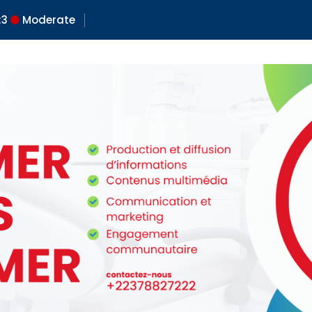
:
3
Moderate