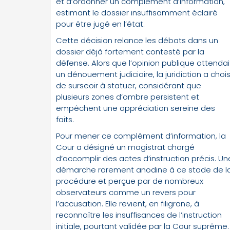
et d’ordonner un complément d’information,
estimant le dossier insuffisamment éclairé
pour être jugé en l’état.
Cette décision relance les débats dans un
dossier déjà fortement contesté par la
défense. Alors que l’opinion publique attendai
un dénouement judiciaire, la juridiction a chois
de surseoir à statuer, considérant que
plusieurs zones d’ombre persistent et
empêchent une appréciation sereine des
faits.
Pour mener ce complément d’information, la
Cour a désigné un magistrat chargé
d’accomplir des actes d’instruction précis. Un
démarche rarement anodine à ce stade de l
procédure et perçue par de nombreux
observateurs comme un revers pour
l’accusation. Elle revient, en filigrane, à
reconnaître les insuffisances de l’instruction
initiale, pourtant validée par la Cour suprême.