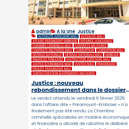
admin
A la Une
,
Justice
ACTUALITÉ JUDICIAIRE MALI
ACTUALITÉ MALI
AFFAIRE PARAMOUNT EMBRAER
AFFAIRES JUDICIAIRES
CHAMBRE CRIMINELLE MALI
CONTRATS MILITAIRES
CONTRATS MILITAIRES MALI
CORRUPTION
CORRUPTION MALI
DÉFENSE NATIONALE
DÉFENSE NATIONALE MALI
EMBRAER
FINANCES PUBLIQUES
INSTRUCTION JUDICIAIRE MALI
JUSTICE ÉCONOMIQUE MALI
JUSTICE MALI
PARAMOUNT
PROCÈS PARAMOUNT MALI
SURFACTURATION ÉQUIPEMENTS MILITAIRES
Justice : nouveau
rebondissement dans le dossier
Paramount au Mali
Le verdict attendu le vendredi 6 février 2026
dans l’affaire dite « Paramount–Embraer » n’a
finalement pas été rendu. La Chambre
criminelle spécialisée en matière économiqu
et financière a décidé de rabattre le délibéré