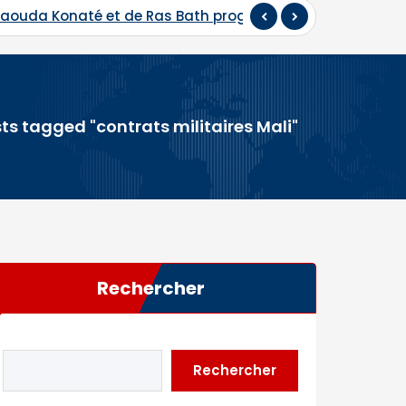
naté et de Ras Bath programmés
Hadj 2026 : départ
ts tagged "contrats militaires Mali"
Rechercher
Rechercher