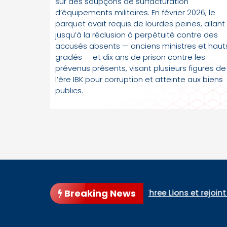
sur des soupçons de surfacturation
d’équipements militaires. En février 2026, le
parquet avait requis de lourdes peines, allant
jusqu’à la réclusion à perpétuité contre des
accusés absents — anciens ministres et haut
gradés — et dix ans de prison contre les
prévenus présents, visant plusieurs figures de
l’ère IBK pour corruption et atteinte aux biens
publics.
Breaking News
enverse les Three Lions et rejoint l’Espagne en finale