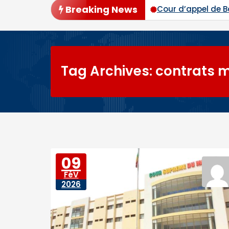
Breaking News
vec plus de 94 % des voix
Cour d’appel de Bamako : l
Tag Archives: contrats mi
09
FéV
2026