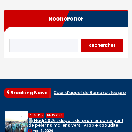
Rechercher
Rechercher
Breaking News
nale
Cour d’appel de Bamako : les procès de Ben le C
,
A LA UNE
RELIGIONS
Hadj 2026 : départ du premier contingent
de pèlerins maliens vers l’Arabie saoudite
mai 6, 2026