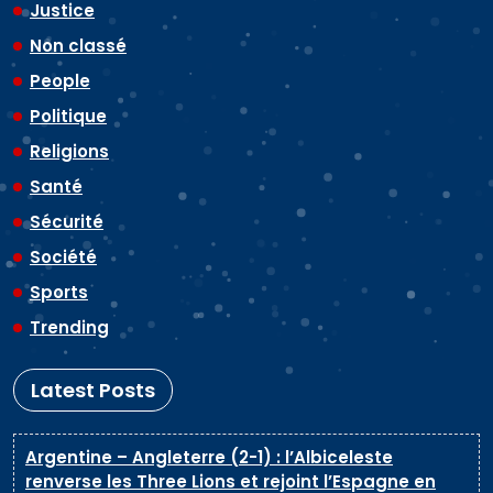
Justice
Non classé
People
Politique
Religions
Santé
Sécurité
Société
Sports
Trending
Latest Posts
Argentine – Angleterre (2-1) : l’Albiceleste
renverse les Three Lions et rejoint l’Espagne en