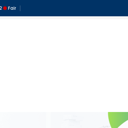
:
2
Fair