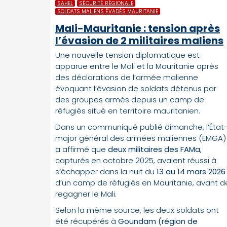
SAHEL
SÉCURITÉ RÉGIONALE
SOLDATS MALIENS ÉVADÉS MAURITANIE
Mali-Mauritanie : tension après
l’évasion de 2 militaires maliens
Une nouvelle tension diplomatique est
apparue entre le Mali et la Mauritanie après
des déclarations de l’armée malienne
évoquant l’évasion de soldats détenus par
des groupes armés depuis un camp de
réfugiés situé en territoire mauritanien.
Dans un communiqué publié dimanche, l’État
major général des armées maliennes (EMGA)
a affirmé que
deux militaires des FAMa
,
capturés en octobre 2025, avaient réussi à
s’échapper dans la nuit du
13 au 14 mars 2026
d’un camp de réfugiés en Mauritanie, avant d
regagner le Mali.
Selon la même source, les deux soldats ont
été récupérés à
Goundam (région de