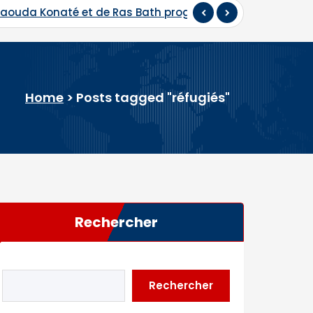
 Daouda Konaté et de Ras Bath programmés
Hadj 202
Home
>
Posts tagged "réfugiés"
Rechercher
Rechercher