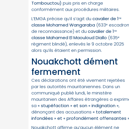
Tombouctou)
puis pris en charge
conformément aux procédures militaires.
L’EMGA précise qu’il s’agit du
cavalier de 1ʳᵉ
classe Mohamed Wangaraba
(633ᵉ escadro
de reconnaissance) et du
cavalier de 1ʳᵉ
classe Mahamed El Maouloud Diallo
(635ᵉ
régiment blindé), enlevés le 9 octobre 2025
alors qu’ils étaient en permission.
Nouakchott dément
fermement
Ces déclarations ont été vivement rejetées
par les autorités mauritaniennes. Dans un
communiqué publié lundi, le ministère
mauritanien des Affaires étrangères a exprim
sa
« stupéfaction » et son « indignation »
,
dénonçant des accusations
« totalement
infondées » et « profondément offensantes 
Nouakchott affirme qu’aucun élément ne