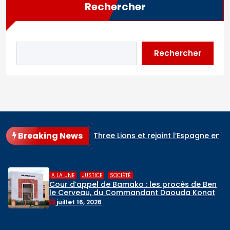
Rechercher
Rechercher
Breaking News
te renverse les Three Lions et rejoint l’Espagne en finale
C
,
A LA UNE
RELIGIONS
s procès de Ben
Hadj 2026 : départ du pre
t Daouda Konaté
de pèlerins maliens vers l’A
mai 6, 2026