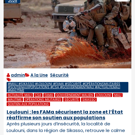
2025
admin
A la Une
,
Sécurité
#MALI #SIKASSO #LOULOUNI #FAMA #SÉCURITÉ #OPÉRATIONSMILITAIRES
#SOUTIENAUXPOPULATIONS #CSA #GOUVERNEMENTMALI #ACTUALITÉMALI
#MALITIME
ACTUALITÉ MALI
CSA
FAMA
GOUVERNEMENT MALIEN
LOULOUNI
MALI
MALITIME
OPÉRATIONS MILITAIRES
SÉCURITÉ
SIKASSO
SOUTIEN AUX POPULATIONS
Loulouni : les FAMa sécurisent la zone et l’État
réaffirme son soutien aux populations
Après plusieurs jours d’insécurité, la localité de
Loulouni, dans la région de Sikasso, retrouve le calme