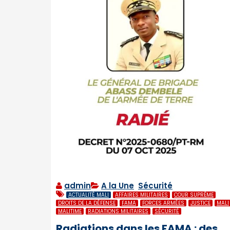
admin
A la Une
,
Sécurité
ACTUALITÉ MALI
AFFAIRES MILITAIRES
COUR SUPRÊME
DROITS DE LA DÉFENSE
FAMA
FORCES ARMÉES
JUSTICE
MALI
MALITIME
RADIATIONS MILITAIRES
SÉCURITÉ
Radiations dans les FAMA : des