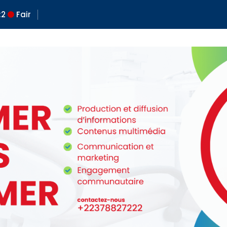
:
2
Fair