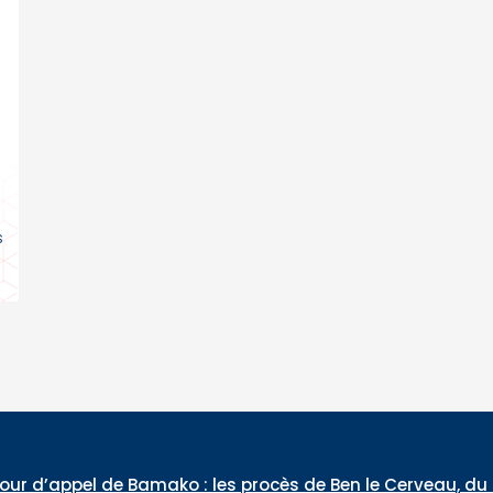
s
es procès de Ben le Cerveau, du Commandant Daouda Ko