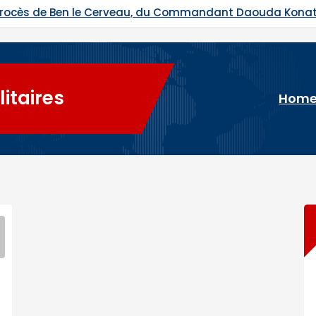
du Commandant Daouda Konaté et de Ras Bath programmé
litaires
Hom