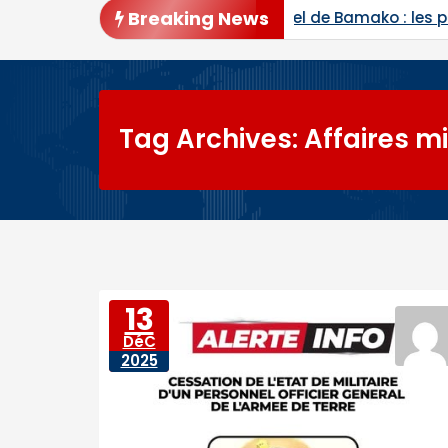
Breaking News
r d’appel de Bamako : les procès de Ben le Cerveau, 
Tag Archives: Affaires mi
13
DéC
2025