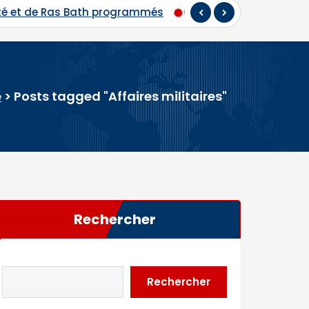
s
Hadj 2026 : départ du premier contingent de pèleri
e
>
Posts tagged "Affaires militaires"
Rechercher
Rechercher