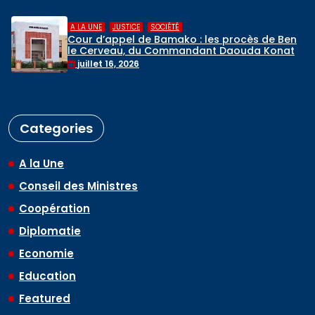
,
,
ICE
SOCIÉTÉ
A LA UNE
REL
l de Bamako : les procès de Ben
Hadj 2026
, du Commandant Daouda Konaté
de pèlerins
Bath programmés
026
mai 6, 2026
Categories
A la Une
Conseil des Ministres
Coopération
Diplomatie
Economie
Education
Featured