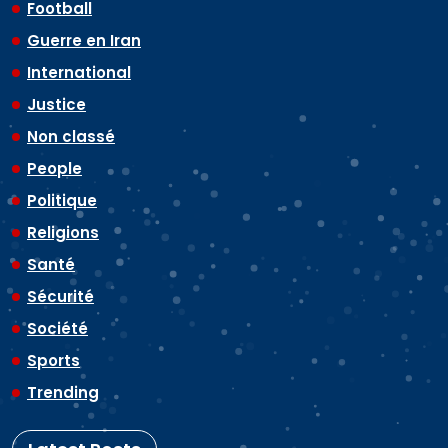
Football
Guerre en Iran
International
Justice
Non classé
People
Politique
Religions
Santé
Sécurité
Société
Sports
Trending