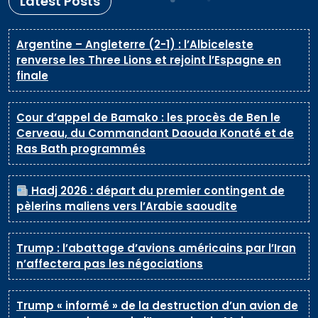
Latest Posts
Argentine – Angleterre (2-1) : l’Albiceleste
renverse les Three Lions et rejoint l’Espagne en
finale
Cour d’appel de Bamako : les procès de Ben le
Cerveau, du Commandant Daouda Konaté et de
Ras Bath programmés
Hadj 2026 : départ du premier contingent de
pèlerins maliens vers l’Arabie saoudite
Trump : l’abattage d’avions américains par l’Iran
n’affectera pas les négociations
Trump « informé » de la destruction d’un avion de