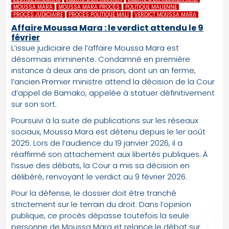
MOUSSA MARA
MOUSSA MARA PROCÈS
POLITIQUE MALIENNE
PROCÈS JUDICIAIRE
PROCÈS POLITIQUE MALI
VERDICT MOUSSA MARA
Affaire Moussa Mara : le verdict attendu le 9
février
L’issue judiciaire de l’affaire Moussa Mara est
désormais imminente. Condamné en première
instance à deux ans de prison, dont un an ferme,
l’ancien Premier ministre attend la décision de la Cour
d’appel de Bamako, appelée à statuer définitivement
sur son sort.
Poursuivi à la suite de publications sur les réseaux
sociaux, Moussa Mara est détenu depuis le 1er août
2025. Lors de l’audience du 19 janvier 2026, il a
réaffirmé son attachement aux libertés publiques. À
l’issue des débats, la Cour a mis sa décision en
délibéré, renvoyant le verdict au 9 février 2026.
Pour la défense, le dossier doit être tranché
strictement sur le terrain du droit. Dans l’opinion
publique, ce procès dépasse toutefois la seule
personne de Moussa Mara et relance le débat sur