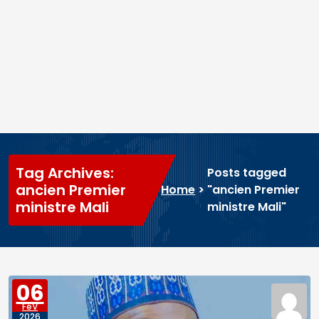
Tag Archives:
Posts tagged
ancien Premier
Home
>
"ancien Premier
ministre Mali
ministre Mali"
06
FéV
2026