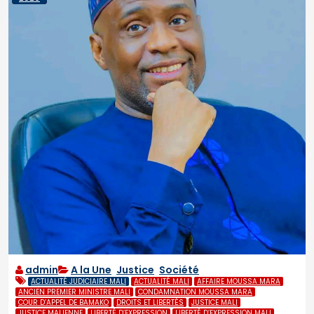
admin
A la Une
,
Justice
,
Société
ACTUALITÉ JUDICIAIRE MALI
ACTUALITÉ MALI
AFFAIRE MOUSSA MARA
ANCIEN PREMIER MINISTRE MALI
CONDAMNATION MOUSSA MARA
COUR D’APPEL DE BAMAKO
DROITS ET LIBERTÉS
JUSTICE MALI
JUSTICE MALIENNE
LIBERTÉ D’EXPRESSION
LIBERTÉ D’EXPRESSION MALI