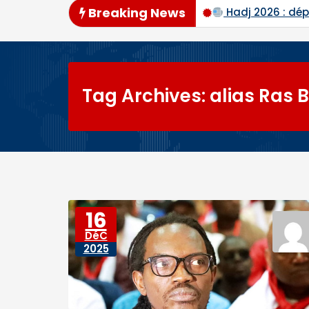
Breaking News
 Konaté et de Ras Bath programmés
Hadj 2026 : dép
Tag Archives: alias Ras 
16
DéC
2025