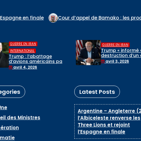
Cour d’appel de Bamako : les procès de Ben le Ce
,
GUERRE EN IRAN
GUERRE EN IRAN
Trump « informé »
INTERNATIONAL
destruction d’un 
Trump : l’abattage
de chasse au-de
d’avions américains par
avril 3, 2026
de l’Iran, selon la
l’Iran n’affectera pas
avril 4, 2026
Maison-Blanche
les négociations
egories
Latest Posts
Une
Argentine – Angleterre (2
il des Ministres
l’Albiceleste renverse les
Three Lions et rejoint
ération
l’Espagne en finale
omatie