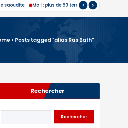
ie saoudite
Mali : plus de 50 terroristes neutralisés e
ome
>
Posts tagged "alias Ras Bath"
Rechercher
Rechercher