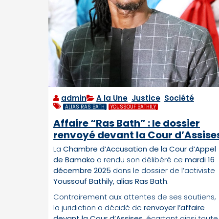
admin
A la Une
,
Justice
,
Société
ALIAS RAS BATH
YOUSSOUF BATHILY
Affaire “Ras Bath” : le dossier
renvoyé devant la Cour d’Assise
La
Chambre d’Accusation de la Cour d’Appel
de Bamako
a rendu son délibéré ce
mardi 16
décembre 2025
dans le dossier de l’activiste
Youssouf Bathily, alias Ras Bath
.
Contrairement aux attentes de ses soutiens,
la juridiction a décidé de
renvoyer l’affaire
devant la Cour d’Assises
, écartant ainsi toute