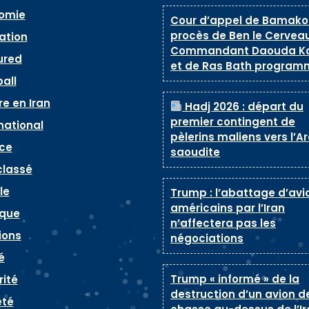
omie
Cour d’appel de Bamako 
procès de Ben le Cerveau
ation
Commandant Daouda K
ured
et de Ras Bath program
all
e en Iran
Hadj 2026 : départ du
premier contingent de
national
pèlerins maliens vers l’A
ice
saoudite
classé
le
Trump : l’abattage d’avi
américains par l’Iran
ique
n’affectera pas les
ions
négociations
é
Trump « informé » de la
rité
destruction d’un avion d
été