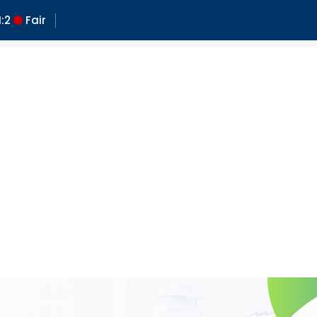
:
2
Fair