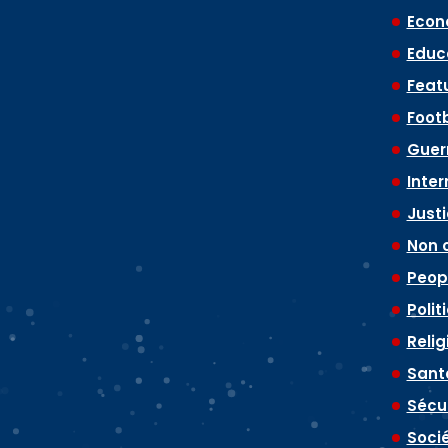
Econ
Educ
Feat
Footb
Guerr
Inter
Just
Non 
Peop
Polit
Relig
Sant
Sécu
Soci