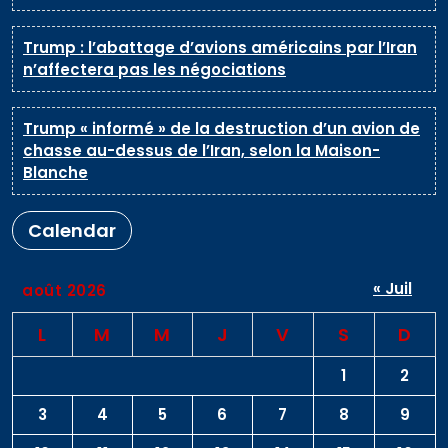
Trump : l’abattage d’avions américains par l’Iran
n’affectera pas les négociations
Trump « informé » de la destruction d’un avion de
chasse au-dessus de l’Iran, selon la Maison-
Blanche
Calendar
« Juil
août 2026
L
M
M
J
V
S
D
1
2
3
4
5
6
7
8
9