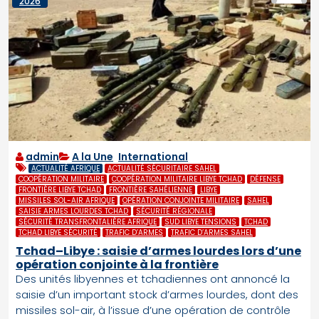
2026
admin
A la Une
,
International
ACTUALITÉ AFRIQUE
ACTUALITÉ SÉCURITAIRE SAHEL
COOPÉRATION MILITAIRE
COOPÉRATION MILITAIRE LIBYE TCHAD
DÉFENSE
FRONTIÈRE LIBYE TCHAD
FRONTIÈRE SAHÉLIENNE
LIBYE
MISSILES SOL-AIR AFRIQUE
OPÉRATION CONJOINTE MILITAIRE
SAHEL
SAISIE ARMES LOURDES TCHAD
SÉCURITÉ RÉGIONALE
SÉCURITÉ TRANSFRONTALIÈRE AFRIQUE
SUD LIBYE TENSIONS
TCHAD
TCHAD LIBYE SÉCURITÉ
TRAFIC D’ARMES
TRAFIC D’ARMES SAHEL
Tchad–Libye : saisie d’armes lourdes lors d’une
opération conjointe à la frontière
Des unités libyennes et tchadiennes ont annoncé la
saisie d’un important stock d’armes lourdes, dont des
missiles sol-air, à l’issue d’une opération de contrôle