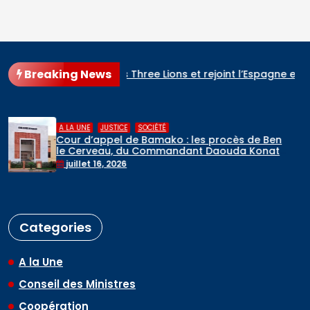
Breaking News
ste renverse les Three Lions et rejoint l’Espagne en finale
,
A LA UNE
RELIGIONS
 Ben
Hadj 2026 : départ du premier contin
onaté
de pèlerins maliens vers l’Arabie saoudi
mai 6, 2026
Categories
A la Une
Conseil des Ministres
Coopération