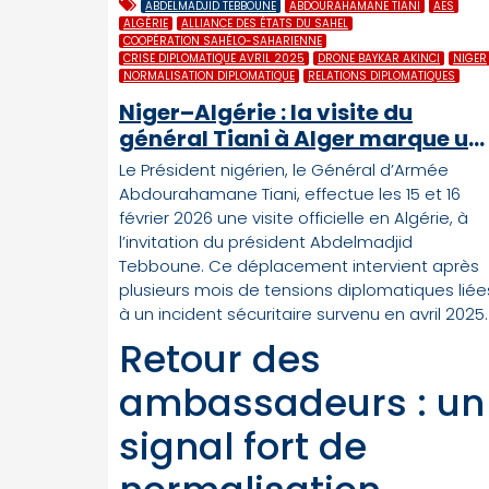
ABDELMADJID TEBBOUNE
ABDOURAHAMANE TIANI
AES
ALGÉRIE
ALLIANCE DES ÉTATS DU SAHEL
COOPÉRATION SAHÉLO-SAHARIENNE
CRISE DIPLOMATIQUE AVRIL 2025
DRONE BAYKAR AKINCI
NIGER
NORMALISATION DIPLOMATIQUE
RELATIONS DIPLOMATIQUES
Niger–Algérie : la visite du
général Tiani à Alger marque un
apaisement diplomatique
Le Président nigérien, le Général d’Armée
Abdourahamane Tiani, effectue les 15 et 16
février 2026 une visite officielle en Algérie, à
l’invitation du président Abdelmadjid
Tebboune. Ce déplacement intervient après
plusieurs mois de tensions diplomatiques liée
à un incident sécuritaire survenu en avril 2025.
Retour des
ambassadeurs : un
signal fort de