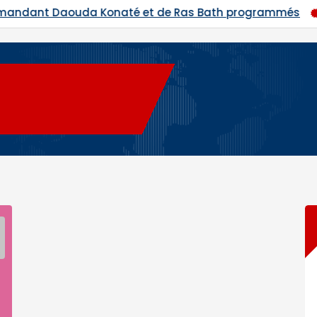
as Bath programmés
Hadj 2026 : départ du premier c