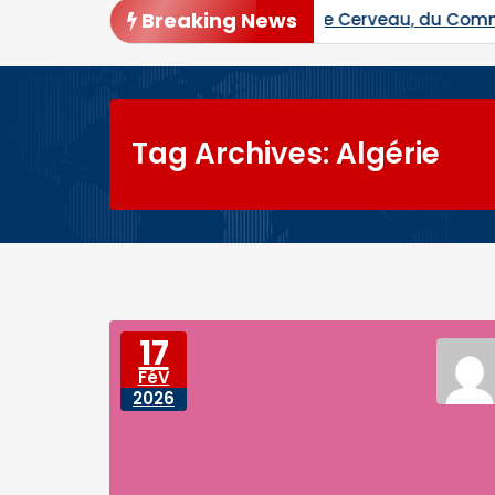
Breaking News
 Ben le Cerveau, du Commandant Daouda Konaté et de R
Tag Archives: Algérie
17
FéV
2026