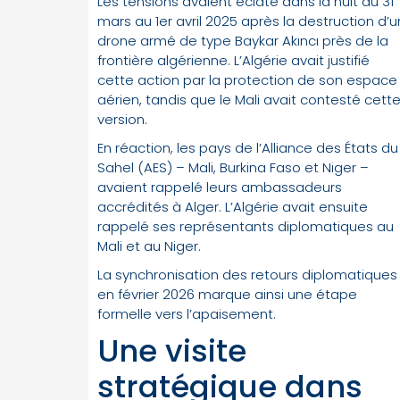
Les tensions avaient éclaté dans la nuit du 31
mars au 1er avril 2025 après la destruction d’u
drone armé de type Baykar Akıncı près de la
frontière algérienne. L’Algérie avait justifié
cette action par la protection de son espace
aérien, tandis que le Mali avait contesté cett
version.
En réaction, les pays de l’Alliance des États du
Sahel (AES) – Mali, Burkina Faso et Niger –
avaient rappelé leurs ambassadeurs
accrédités à Alger. L’Algérie avait ensuite
rappelé ses représentants diplomatiques au
Mali et au Niger.
La synchronisation des retours diplomatiques
en février 2026 marque ainsi une étape
formelle vers l’apaisement.
Une visite
stratégique dans