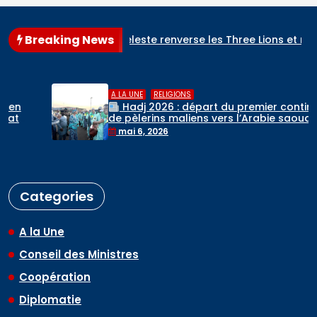
Breaking News
’Albiceleste renverse les Three Lions et rejoint l’Espagne en fin
,
A LA UNE
RELIGIONS
Hadj 2026 : départ du premier contingent
de pèlerins maliens vers l’Arabie saoudite
mai 6, 2026
Categories
A la Une
Conseil des Ministres
Coopération
Diplomatie