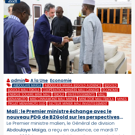
2026
admin
A la Une
,
Economie
ABDOULAYE MAÏGA
ABDOULAYE MAÏGA B2GOLD AUDIENCE
B2GOLD
B2GOLD MALI FEKOLA
COOPÉRATION MINIÈRE MALI CANADA
ÉCONOMIE
ÉNERGIE SOLAIRE MINE MALI
FEKOLA
INVESTISSEMENTS
MALI
MENANKOTO
MIKE CINNAMOND MALI MINES
MINE D’OR MALI FEKOLA
MINES
PROJET MENANKOTO SUD
SECTEUR MINIER MALI INVESTISSEMENT
Mali : le Premier ministre échange avec le
nouveau PDG de B2Gold sur les perspectives
minières
Le Premier ministre malien, le Général de division
Abdoulaye Maïga
, a reçu en audience, ce mardi 17