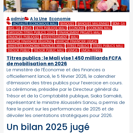
admin
A la Une
,
Economie
ACTUALITÉ ÉCONOMIQUE MALI
BANQUES
BANQUES MALIENNES
BDM-SA
BMS-SA
BNDA
DETTE PUBLIQUE MALI
ÉCONOMIE
ÉCONOMIE MALI
ÉMISSION TITRES PUBLICS 2026
FINANCEMENT PROJETS MALI
FINANCES PUBLIQUES
INVESTISSEMENT
MALI
MARCHÉ FINANCIER RÉGIONAL
MARCHÉ FINANCIER UEMOA
MINISTÈRE ÉCONOMIE FINANCES MALI
TITRES PUBLICS
TITRES PUBLICS MALI
TRÉSOR PUBLIC
TRÉSOR PUBLIC MALI
UEMOA
UMOA-TITRES
Titres publics : le Mali vise 1 450 milliards FCFA
de mobilisation en 2026
Le ministère de l’Économie et des Finances a
officiellement lancé, le 5 février 2026, le calendrier
d’émission des titres publics pour l’exercice en cours.
La cérémonie, présidée par le Directeur général du
Trésor et de la Comptabilité publique, Siaka Samaké,
représentant le ministre Alousséni Sanou, a permis de
faire le point sur les performances de 2025 et de
dévoiler les orientations stratégiques pour 2026.
Un bilan 2025 jugé