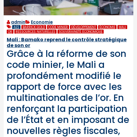
admin
Economie
AES
BARRICK GOLD
CODE MINIER
DÉVELOPPEMENT
ÉCONOMIE
MALI
OR
RESSOURCES NATURELLES
SOUVERAINETÉ ÉCONOMIQUE
Mali : Bamako reprend le contrôle stratégique
de son or
Grâce à la réforme de son
code minier, le Mali a
profondément modifié le
rapport de force avec les
multinationales de l’or. En
renforçant la participation
de l’État et en imposant de
nouvelles règles fiscales,