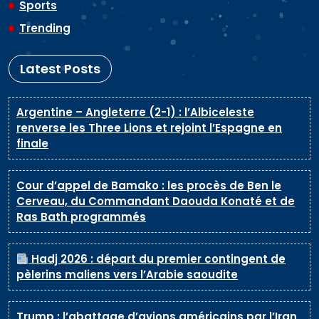
Sports
Trending
Latest Posts
Argentine – Angleterre (2-1) : l’Albiceleste
renverse les Three Lions et rejoint l’Espagne en
finale
Cour d’appel de Bamako : les procès de Ben le
Cerveau, du Commandant Daouda Konaté et de
Ras Bath programmés
Hadj 2026 : départ du premier contingent de
pèlerins maliens vers l’Arabie saoudite
Trump : l’abattage d’avions américains par l’Iran