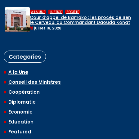
,
,
A LA UNE
JUSTICE
SOCIÉTÉ
Cour d’appel de Bamako : les procès de Ben
le Cerveau, du Commandant Daouda Konaté
et de Ras Bath programmés
juillet 16, 2026
Categories
A la Une
Conseil des Ministres
Coopération
Diplomatie
Economie
Education
Featured