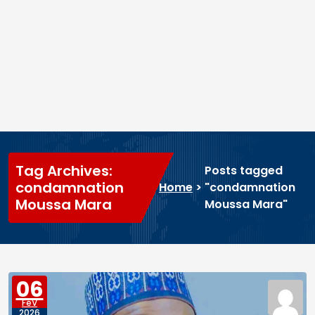
Tag Archives:
Posts tagged
condamnation
Home
>
"condamnation
Moussa Mara
Moussa Mara"
06
FéV
2026