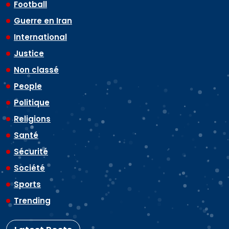
Football
Guerre en Iran
International
Justice
Non classé
People
Politique
Religions
Santé
Sécurité
Société
Sports
Trending