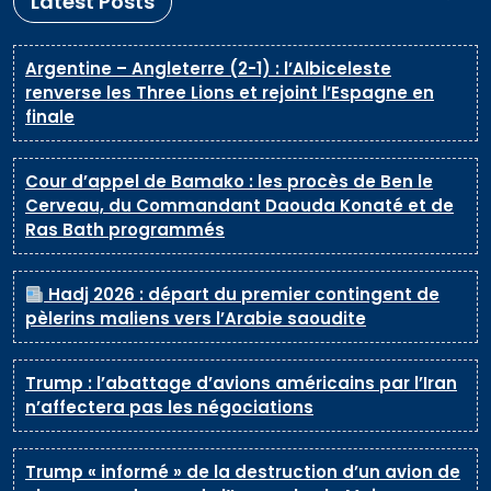
Latest Posts
Argentine – Angleterre (2-1) : l’Albiceleste
renverse les Three Lions et rejoint l’Espagne en
finale
Cour d’appel de Bamako : les procès de Ben le
Cerveau, du Commandant Daouda Konaté et de
Ras Bath programmés
Hadj 2026 : départ du premier contingent de
pèlerins maliens vers l’Arabie saoudite
Trump : l’abattage d’avions américains par l’Iran
n’affectera pas les négociations
Trump « informé » de la destruction d’un avion de