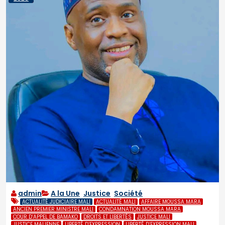
admin
A la Une
,
Justice
,
Société
ACTUALITÉ JUDICIAIRE MALI
ACTUALITÉ MALI
AFFAIRE MOUSSA MARA
ANCIEN PREMIER MINISTRE MALI
CONDAMNATION MOUSSA MARA
COUR D’APPEL DE BAMAKO
DROITS ET LIBERTÉS
JUSTICE MALI
JUSTICE MALIENNE
LIBERTÉ D’EXPRESSION
LIBERTÉ D’EXPRESSION MALI