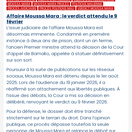
MOUSSA MARA
MOUSSA MARA PROCÈS
POLITIQUE MALIENNE
PROCÈS JUDICIAIRE
PROCÈS POLITIQUE MALI
VERDICT MOUSSA MARA
Affaire Moussa Mara : le verdict attendu le 9
février
L’issue judiciaire de l’affaire Moussa Mara est
désormais imminente. Condamné en première
instance à deux ans de prison, dont un an ferme,
l’ancien Premier ministre attend la décision de la Cour
d’appel de Bamako, appelée à statuer définitivement
sur son sort.
Poursuivi à la suite de publications sur les réseaux
sociaux, Moussa Mara est détenu depuis le 1er août
2025. Lors de l’audience du 19 janvier 2026, il a
réaffirmé son attachement aux libertés publiques. À
l’issue des débats, la Cour a mis sa décision en
délibéré, renvoyant le verdict au 9 février 2026.
Pour la défense, le dossier doit être tranché
strictement sur le terrain du droit. Dans l’opinion
publique, ce procès dépasse toutefois la seule
personne de Moussa Mara et relance le débat sur