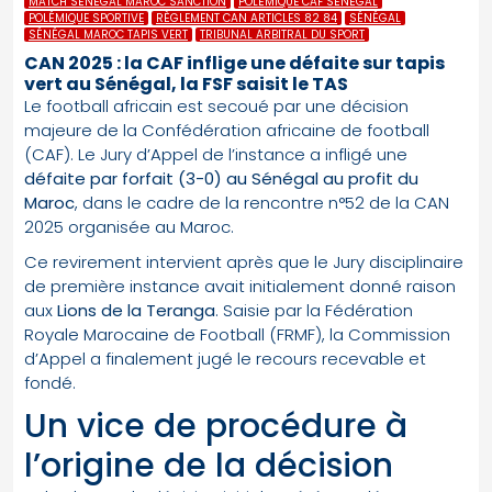
MATCH SÉNÉGAL MAROC SANCTION
POLÉMIQUE CAF SÉNÉGAL
POLÉMIQUE SPORTIVE
RÈGLEMENT CAN ARTICLES 82 84
SÉNÉGAL
SÉNÉGAL MAROC TAPIS VERT
TRIBUNAL ARBITRAL DU SPORT
CAN 2025 : la CAF inflige une défaite sur tapis
vert au Sénégal, la FSF saisit le TAS
Le football africain est secoué par une décision
majeure de la Confédération africaine de football
(CAF). Le Jury d’Appel de l’instance a infligé une
défaite par forfait (3-0) au Sénégal au profit du
Maroc
, dans le cadre de la rencontre n°52 de la CAN
2025 organisée au Maroc.
Ce revirement intervient après que le Jury disciplinaire
de première instance avait initialement donné raison
aux
Lions de la Teranga
. Saisie par la Fédération
Royale Marocaine de Football (FRMF), la Commission
d’Appel a finalement jugé le recours recevable et
fondé.
Un vice de procédure à
l’origine de la décision