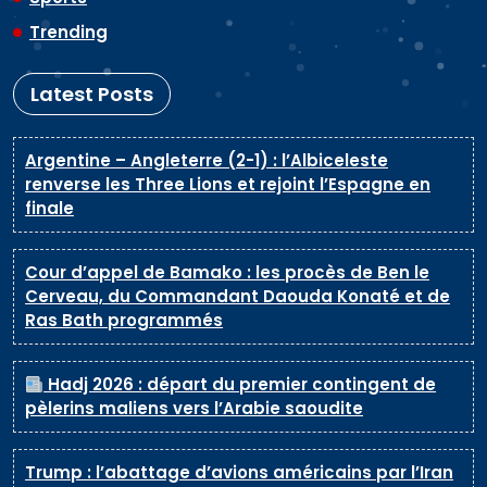
Trending
Latest Posts
Argentine – Angleterre (2-1) : l’Albiceleste
renverse les Three Lions et rejoint l’Espagne en
finale
Cour d’appel de Bamako : les procès de Ben le
Cerveau, du Commandant Daouda Konaté et de
Ras Bath programmés
Hadj 2026 : départ du premier contingent de
pèlerins maliens vers l’Arabie saoudite
Trump : l’abattage d’avions américains par l’Iran