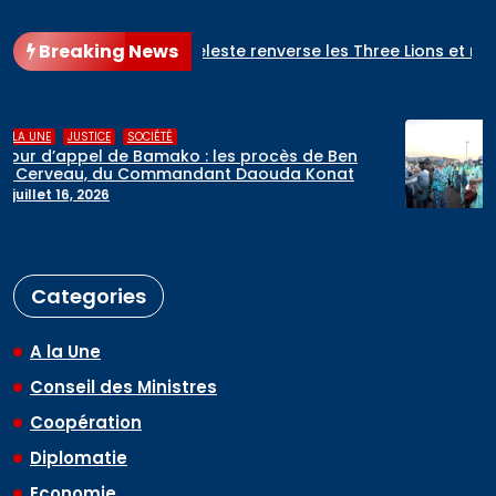
Breaking News
(2-1) : l’Albiceleste renverse les Three Lions et rejoint l’Espag
,
A LA UNE
RELIGIONS
Hadj 2026 : départ du premier contingent
é
de pèlerins maliens vers l’Arabie saoudite
mai 6, 2026
Categories
A la Une
Conseil des Ministres
Coopération
Diplomatie
Economie