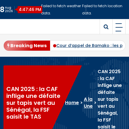
Skip
Failed to fetch weather
Failed to fetch location
8
Aug
to
4:47:47 PM
2026
data.
data.
content
Malitime
Site d'Information
Breaking News
ec plus de 94 % des voix
Cour d’appel de Bamako : les pr
CAN 2025
: la CAF
inflige une
CAN 2025 : la CAF
défaite
inflige une défaite
A la
sur tapis
sur tapis vert au
Home
>
>
Une
vert au
Sénégal, la FSF
Sénégal,
saisit le TAS
la FSF
saisit le