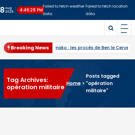
Skip
Failed to fetch weather
Failed to fetch location
8
Aug
to
4:46:29 PM
2026
data.
data.
content
Malitime
Site d'Information
Breaking News
’appel de Bamako : les procès de Ben le Cerveau, du Com
Posts tagged
Tag Archives:
Home
>
"opération
opération militaire
militaire"