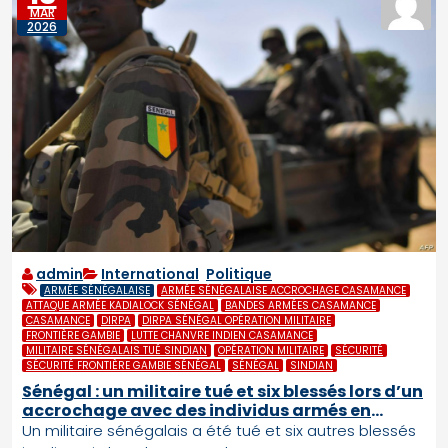
MAR
2026
admin
International
,
Politique
ARMÉE SÉNÉGALAISE
ARMÉE SÉNÉGALAISE ACCROCHAGE CASAMANCE
ATTAQUE ARMÉE KADIALOCK SÉNÉGAL
BANDES ARMÉES CASAMANCE
CASAMANCE
DIRPA
DIRPA SÉNÉGAL OPÉRATION MILITAIRE
FRONTIÈRE GAMBIE
LUTTE CHANVRE INDIEN CASAMANCE
MILITAIRE SÉNÉGALAIS TUÉ SINDIAN
OPÉRATION MILITAIRE
SÉCURITÉ
SÉCURITÉ FRONTIÈRE GAMBIE SÉNÉGAL
SÉNÉGAL
SINDIAN
Sénégal : un militaire tué et six blessés lors d’un
accrochage avec des individus armés en
Casamance
Un militaire sénégalais a été tué et six autres blessés