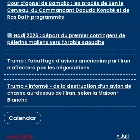
Cour d’appel de Bamako : les procès de Ben le
Cerveau, du Commandant Daouda Konaté et de
Ras Bath programmés
Hadj 2026 : départ du premier contingent de
pèlerins maliens vers l’Arabie saoudite
Trump : l’abattage d’avions américains par l’Iran
n’affectera pas les négociations
Trump « informé » de la destruction d’un avion de
chasse au-dessus de l’Iran, selon la Maison-
Blanche
Calendar
« Juil
août 2026