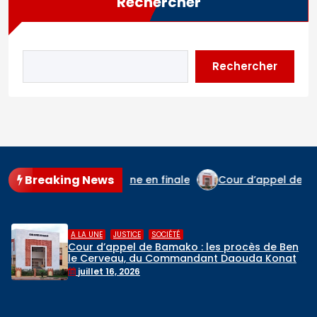
Rechercher
Rechercher
Breaking News
t rejoint l’Espagne en finale
Cour d’appel de Bamako : l
,
,
A LA UNE
JUSTICE
SOCIÉTÉ
Cour d’appel de Bamako : les procès de Ben
le Cerveau, du Commandant Daouda Konaté
et de Ras Bath programmés
juillet 16, 2026