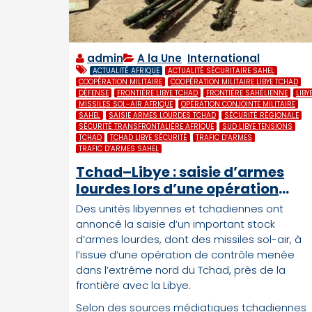
admin
A la Une
,
International
ACTUALITÉ AFRIQUE
ACTUALITÉ SÉCURITAIRE SAHEL
COOPÉRATION MILITAIRE
COOPÉRATION MILITAIRE LIBYE TCHAD
DÉFENSE
FRONTIÈRE LIBYE TCHAD
FRONTIÈRE SAHÉLIENNE
LIBY
MISSILES SOL-AIR AFRIQUE
OPÉRATION CONJOINTE MILITAIRE
SAHEL
SAISIE ARMES LOURDES TCHAD
SÉCURITÉ RÉGIONALE
SÉCURITÉ TRANSFRONTALIÈRE AFRIQUE
SUD LIBYE TENSIONS
TCHAD
TCHAD LIBYE SÉCURITÉ
TRAFIC D’ARMES
TRAFIC D’ARMES SAHEL
Tchad–Libye : saisie d’armes
lourdes lors d’une opération
conjointe à la frontière
Des unités libyennes et tchadiennes ont
annoncé la saisie d’un important stock
d’armes lourdes, dont des missiles sol-air, à
l’issue d’une opération de contrôle menée
dans l’extrême nord du Tchad, près de la
frontière avec la Libye.
Selon des sources médiatiques tchadiennes