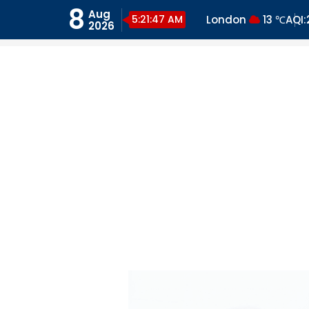
Skip
8
Aug
5:21:48 AM
London
13 ℃
AQI:
to
2026
content