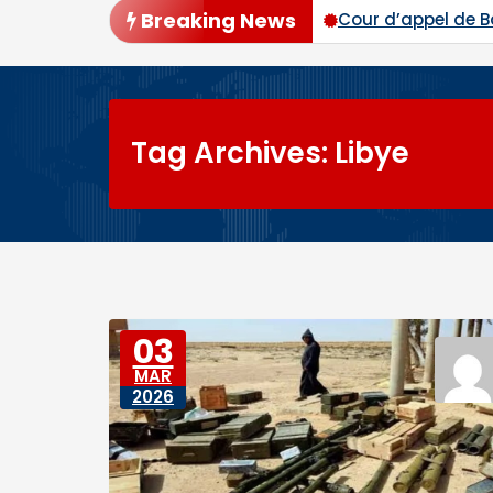
Breaking News
ier tour avec plus de 94 % des voix
Cour d’appel de 
Tag Archives: Libye
03
MAR
2026