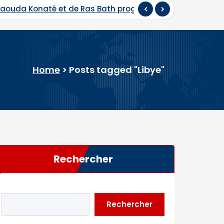
 Daouda Konaté et de Ras Bath programmés
Hadj 202
Home
>
Posts tagged "Libye"
Rechercher
Rechercher