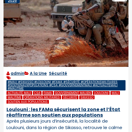
2025
admin
A la Une
,
Sécurité
#MALI #SIKASSO #LOULOUNI #FAMA #SÉCURITÉ #OPÉRATIONSMILITAIRES
#SOUTIENAUXPOPULATIONS #CSA #GOUVERNEMENTMALI #ACTUALITÉMALI
#MALITIME
ACTUALITÉ MALI
CSA
FAMA
GOUVERNEMENT MALIEN
LOULOUNI
MALI
MALITIME
OPÉRATIONS MILITAIRES
SÉCURITÉ
SIKASSO
SOUTIEN AUX POPULATIONS
Loulouni : les FAMa sécurisent la zone et l’État
réaffirme son soutien aux populations
Après plusieurs jours d’insécurité, la localité de
Loulouni, dans la région de Sikasso, retrouve le calme