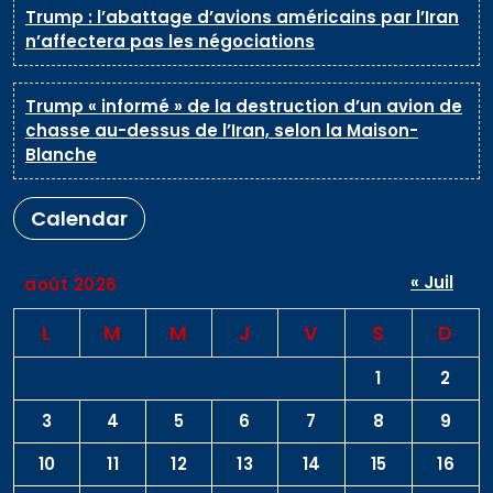
Trump : l’abattage d’avions américains par l’Iran
n’affectera pas les négociations
Trump « informé » de la destruction d’un avion de
chasse au-dessus de l’Iran, selon la Maison-
Blanche
Calendar
« Juil
août 2026
L
M
M
J
V
S
D
1
2
3
4
5
6
7
8
9
10
11
12
13
14
15
16