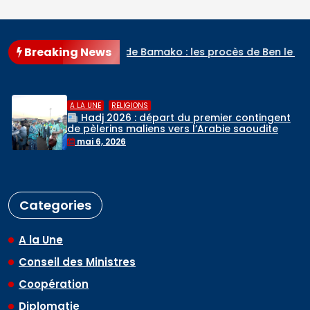
Breaking News
amako : les procès de Ben le Cerveau, du Commandant Daou
,
A LA UNE
RELIGIONS
Hadj 2026 : départ du premier contingent
de pèlerins maliens vers l’Arabie saoudite
mai 6, 2026
Categories
A la Une
Conseil des Ministres
Coopération
Diplomatie