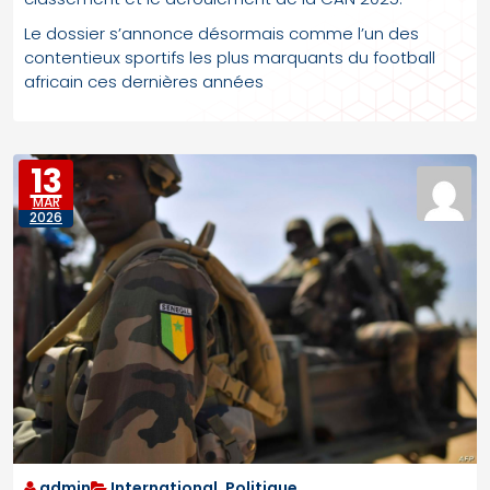
Le dossier s’annonce désormais comme l’un des
contentieux sportifs les plus marquants du football
africain ces dernières années
13
MAR
2026
admin
International
,
Politique