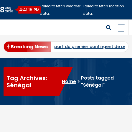
Skip
Failed to fetch weather
Failed to fetch location
8
Aug
to
4:41:17 PM
2026
data.
data.
content
Malitime
Site d'Information
Breaking News
: départ du premier contingent de pèlerins maliens vers l’Ara
Tag Archives:
Posts tagged
Home
>
Sénégal
"Sénégal"