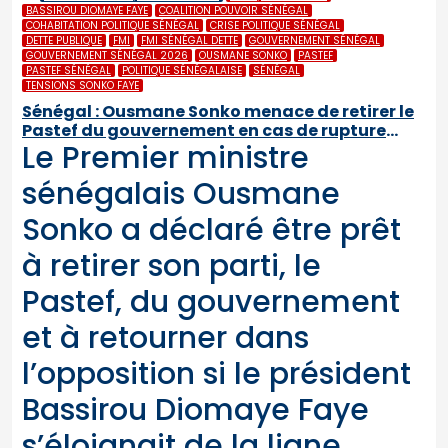
BASSIROU DIOMAYE FAYE
COALITION POUVOIR SÉNÉGAL
COHABITATION POLITIQUE SÉNÉGAL
CRISE POLITIQUE SÉNÉGAL
DETTE PUBLIQUE
FMI
FMI SÉNÉGAL DETTE
GOUVERNEMENT SÉNÉGAL
GOUVERNEMENT SÉNÉGAL 2026
OUSMANE SONKO
PASTEF
PASTEF SÉNÉGAL
POLITIQUE SÉNÉGALAISE
SÉNÉGAL
TENSIONS SONKO FAYE
Sénégal : Ousmane Sonko menace de retirer le
Pastef du gouvernement en cas de rupture
Le Premier ministre
avec le président Faye
sénégalais Ousmane
Sonko a déclaré être prêt
à retirer son parti, le
Pastef, du gouvernement
et à retourner dans
l’opposition si le président
Bassirou Diomaye Faye
s’éloignait de la ligne