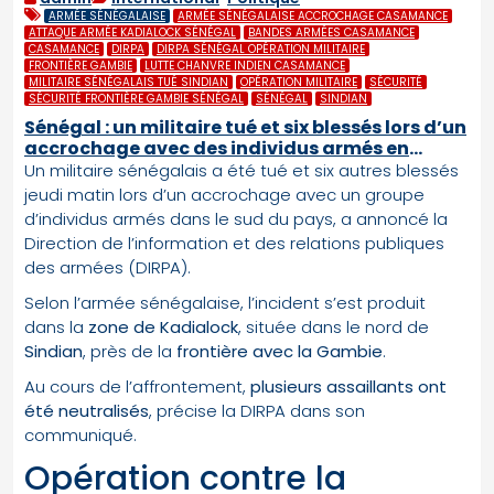
ARMÉE SÉNÉGALAISE
ARMÉE SÉNÉGALAISE ACCROCHAGE CASAMANCE
ATTAQUE ARMÉE KADIALOCK SÉNÉGAL
BANDES ARMÉES CASAMANCE
CASAMANCE
DIRPA
DIRPA SÉNÉGAL OPÉRATION MILITAIRE
FRONTIÈRE GAMBIE
LUTTE CHANVRE INDIEN CASAMANCE
MILITAIRE SÉNÉGALAIS TUÉ SINDIAN
OPÉRATION MILITAIRE
SÉCURITÉ
SÉCURITÉ FRONTIÈRE GAMBIE SÉNÉGAL
SÉNÉGAL
SINDIAN
Sénégal : un militaire tué et six blessés lors d’un
accrochage avec des individus armés en
Casamance
Un militaire sénégalais a été tué et six autres blessés
jeudi matin lors d’un accrochage avec un groupe
d’individus armés dans le sud du pays, a annoncé la
Direction de l’information et des relations publiques
des armées (DIRPA).
Selon l’armée sénégalaise, l’incident s’est produit
dans la
zone de Kadialock
, située dans le nord de
Sindian
, près de la
frontière avec la Gambie
.
Au cours de l’affrontement,
plusieurs assaillants ont
été neutralisés
, précise la DIRPA dans son
communiqué.
Opération contre la