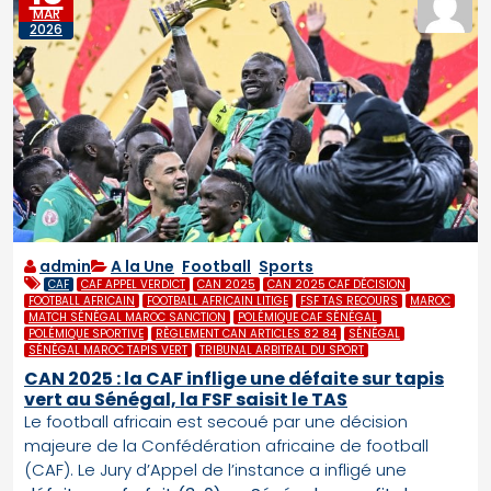
MAR
2026
admin
A la Une
,
Football
,
Sports
CAF
CAF APPEL VERDICT
CAN 2025
CAN 2025 CAF DÉCISION
FOOTBALL AFRICAIN
FOOTBALL AFRICAIN LITIGE
FSF TAS RECOURS
MAROC
MATCH SÉNÉGAL MAROC SANCTION
POLÉMIQUE CAF SÉNÉGAL
POLÉMIQUE SPORTIVE
RÈGLEMENT CAN ARTICLES 82 84
SÉNÉGAL
SÉNÉGAL MAROC TAPIS VERT
TRIBUNAL ARBITRAL DU SPORT
CAN 2025 : la CAF inflige une défaite sur tapis
vert au Sénégal, la FSF saisit le TAS
Le football africain est secoué par une décision
majeure de la Confédération africaine de football
(CAF). Le Jury d’Appel de l’instance a infligé une