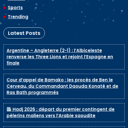
Sports
Trending
Latest Posts
Argentine – Angleterre (2-1) : l’Albiceleste
renverse les Three Lions et rejoint l’Espagne en
finale
Cour d’appel de Bamako : les procès de Ben le
Cerveau, du Commandant Daouda Konaté et de
Ras Bath programmés
Hadj 2026 : départ du premier contingent de
pèlerins maliens vers l’Arabie saoudite