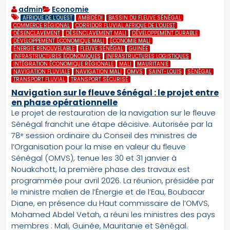
admin
Economie
AFRIQUE DE L’OUEST
AMBIDÉDI
BASSIN DU FLEUVE SÉNÉGAL
COMMERCE RÉGIONAL
CORRIDOR FLUVIAL AFRIQUE DE L’OUEST
DÉSENCLAVEMENT
DÉSENCLAVEMENT MALI
DÉVELOPPEMENT DURABLE
DÉVELOPPEMENT ÉCONOMIQUE MALI
ÉCONOMIE MALI
ÉNERGIE RENOUVELABLE
FLEUVE SÉNÉGAL
GUINÉE
INFRASTRUCTURES ÉCONOMIQUES
INFRASTRUCTURES LOGISTIQUES
INTÉGRATION ÉCONOMIQUE RÉGIONALE
MALI
MAURITANIE
NAVIGATION FLUVIALE
NAVIGATION MALI
OMVS
SAINT-LOUIS
SÉNÉGAL
TRANSPORT FLUVIAL
TRANSPORT SÉCURISÉ
Navigation sur le fleuve Sénégal : le projet entre
en phase opérationnelle
Le projet de restauration de la navigation sur le fleuve
Sénégal franchit une étape décisive. Autorisée par la
78ᵉ session ordinaire du Conseil des ministres de
l’Organisation pour la mise en valeur du fleuve
Sénégal (OMVS), tenue les 30 et 31 janvier à
Nouakchott, la première phase des travaux est
programmée pour avril 2026. La réunion, présidée par
le ministre malien de l’Énergie et de l’Eau, Boubacar
Diane, en présence du Haut commissaire de l’OMVS,
Mohamed Abdel Vetah, a réuni les ministres des pays
membres : Mali, Guinée, Mauritanie et Sénégal.