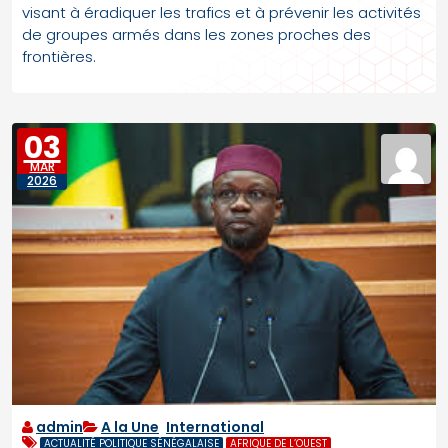
visant à éradiquer les trafics et à prévenir les activités
de groupes armés dans les zones proches des
frontières.
03
MAR
2026
admin
A la Une
,
International
ACTUALITÉ POLITIQUE SÉNÉGALAISE
AFRIQUE DE L’OUEST