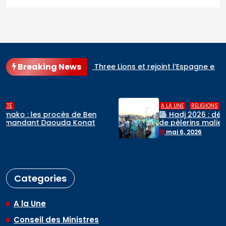
Breaking News
este renverse les Three Lions et rejoint l’Espagne en finale
,
A LA UNE
RELIGIONS
Hadj 2026 : départ du premier contingent
de pèlerins maliens vers l’Arabie saoudite
mai 6, 2026
Categories
A la Une
Conseil des Ministres