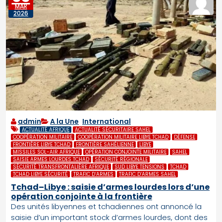
MAR
2026
admin
A la Une
,
International
ACTUALITÉ AFRIQUE
ACTUALITÉ SÉCURITAIRE SAHEL
COOPÉRATION MILITAIRE
COOPÉRATION MILITAIRE LIBYE TCHAD
DÉFENSE
FRONTIÈRE LIBYE TCHAD
FRONTIÈRE SAHÉLIENNE
LIBYE
MISSILES SOL-AIR AFRIQUE
OPÉRATION CONJOINTE MILITAIRE
SAHEL
SAISIE ARMES LOURDES TCHAD
SÉCURITÉ RÉGIONALE
SÉCURITÉ TRANSFRONTALIÈRE AFRIQUE
SUD LIBYE TENSIONS
TCHAD
TCHAD LIBYE SÉCURITÉ
TRAFIC D’ARMES
TRAFIC D’ARMES SAHEL
Tchad–Libye : saisie d’armes lourdes lors d’une
opération conjointe à la frontière
Des unités libyennes et tchadiennes ont annoncé la
saisie d’un important stock d’armes lourdes, dont des