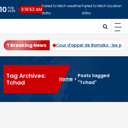
Skip
Failed to fetch weather
Failed to fetch location
10
Aug
to
3:16:54 AM
2026
data.
data.
content
Malitime
Site d'Information
Breaking News
ec plus de 94 % des voix
Cour d’appel de Bamako : les pr
Tag Archives:
Posts tagged
Home
>
Tchad
"Tchad"