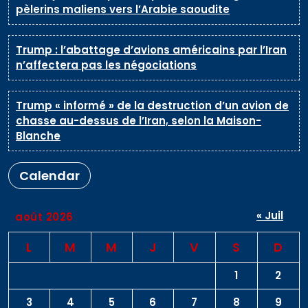
pèlerins maliens vers l’Arabie saoudite
Trump : l’abattage d’avions américains par l’Iran
n’affectera pas les négociations
Trump « informé » de la destruction d’un avion de
chasse au-dessus de l’Iran, selon la Maison-
Blanche
Calendar
« Juil
août 2026
L
M
M
J
V
S
D
1
2
3
4
5
6
7
8
9