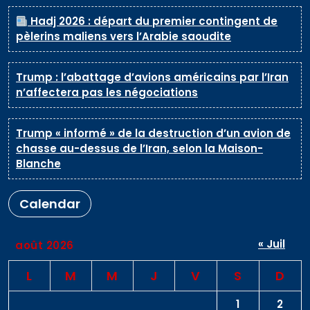
Hadj 2026 : départ du premier contingent de
pèlerins maliens vers l’Arabie saoudite
Trump : l’abattage d’avions américains par l’Iran
n’affectera pas les négociations
Trump « informé » de la destruction d’un avion de
chasse au-dessus de l’Iran, selon la Maison-
Blanche
Calendar
« Juil
août 2026
L
M
M
J
V
S
D
1
2