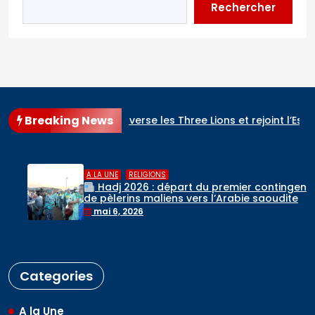
Rechercher
Breaking News
celeste renverse les Three Lions et rejoint l’Espagne en finale
,
A LA UNE
RELIGIONS
Hadj 2026 : départ du premier contingent
de pèlerins maliens vers l’Arabie saoudite
mai 6, 2026
Categories
A la Une