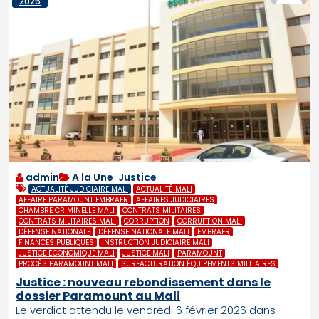
2026
admin
A la Une
,
Justice
ACTUALITÉ JUDICIAIRE MALI
ACTUALITÉ MALI
AFFAIRE PARAMOUNT EMBRAER
AFFAIRES JUDICIAIRES
CHAMBRE CRIMINELLE MALI
CONTRATS MILITAIRES
CONTRATS MILITAIRES MALI
CORRUPTION
CORRUPTION MALI
DÉFENSE NATIONALE
DÉFENSE NATIONALE MALI
EMBRAER
FINANCES PUBLIQUES
INSTRUCTION JUDICIAIRE MALI
JUSTICE ÉCONOMIQUE MALI
JUSTICE MALI
PARAMOUNT
PROCÈS PARAMOUNT MALI
SURFACTURATION ÉQUIPEMENTS MILITAIRES
Justice : nouveau rebondissement dans le
dossier Paramount au Mali
Le verdict attendu le vendredi 6 février 2026 dans