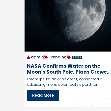
admin
Trending
GREEN
NASA Confirms Water on the
Moon’s South Pole, Plans Crewed
Mission by 2028
Lorem ipsum dolor sit amet, consectetur
adipiscing mollis dolor facilisis porttitor.
N
Read More
A
S