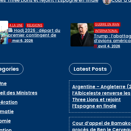
’Espagne en finale
Cour d’appel de Bamako : les pr
,
GUERRE EN IRAN
GUERRE EN IRAN
Trump « informé 
INTERNATIONAL
destruction d’un 
Trump : l’abattage
de chasse au-de
d’avions américains par
avril 3, 2026
de l’Iran, selon la
l’Iran n’affectera pas
avril 4, 2026
Maison-Blanche
les négociations
egories
Latest Posts
Une
Argentine – Angleterre (2
il des Ministres
l’Albiceleste renverse les
Three Lions et rejoint
ération
l’Espagne en finale
omatie
omie
Cour d’appel de Bamako 
procès de Ben le Cerveau
ation