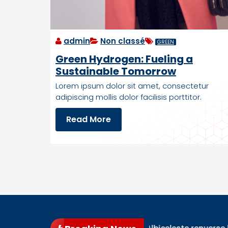
M
o
o
admin
Non classé
GREEN
n
’
Green Hydrogen: Fueling a
s
Sustainable Tomorrow
S
Lorem ipsum dolor sit amet, consectetur
o
adipiscing mollis dolor facilisis porttitor.
u
t
G
Read More
h
r
P
e
o
e
l
n
e
H
,
y
P
d
l
r
a