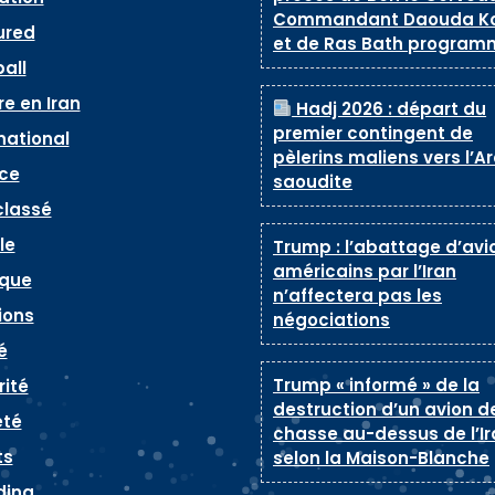
Commandant Daouda K
ured
et de Ras Bath program
all
e en Iran
Hadj 2026 : départ du
premier contingent de
national
pèlerins maliens vers l’A
ice
saoudite
classé
le
Trump : l’abattage d’avi
américains par l’Iran
ique
n’affectera pas les
ions
négociations
é
Trump « informé » de la
rité
destruction d’un avion d
été
chasse au-dessus de l’Ir
ts
selon la Maison-Blanche
ding