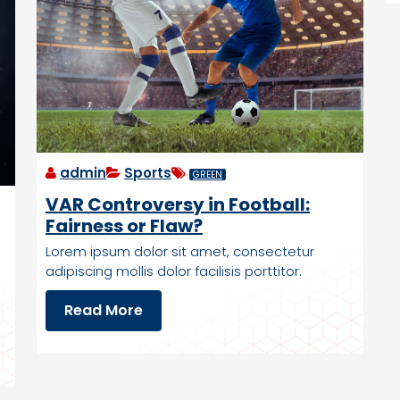
admin
Sports
GREEN
VAR Controversy in Football:
Fairness or Flaw?
Lorem ipsum dolor sit amet, consectetur
adipiscing mollis dolor facilisis porttitor.
V
Read More
A
R
C
o