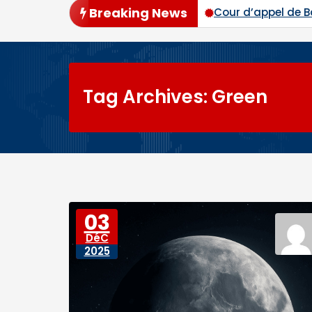
Breaking News
ier tour avec plus de 94 % des voix
Cour d’appel de 
Tag Archives: Green
03
DéC
2025