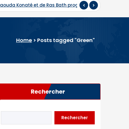
 Daouda Konaté et de Ras Bath programmés
Hadj 202
Home
>
Posts tagged "Green"
Rechercher
Rechercher