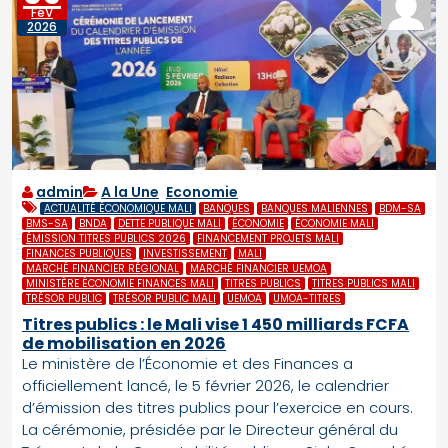
FéV
2026
admin
A la Une
,
Economie
ACTUALITÉ ÉCONOMIQUE MALI
BANQUES
BANQUES MALIENNES
BDM-SA
BMS-SA
BNDA
DETTE PUBLIQUE MALI
ÉCONOMIE
ÉCONOMIE MALI
ÉMISSION TITRES PUBLICS 2026
FINANCEMENT PROJETS MALI
FINANCES PUBLIQUES
INVESTISSEMENT
MALI
MARCHÉ FINANCIER RÉGIONAL
MARCHÉ FINANCIER UEMOA
MINISTÈRE ÉCONOMIE FINANCES MALI
TITRES PUBLICS
TITRES PUBLICS MALI
TRÉSOR PUBLIC
TRÉSOR PUBLIC MALI
UEMOA
UMOA-TITRES
Titres publics : le Mali vise 1 450 milliards FCFA
de mobilisation en 2026
Le ministère de l’Économie et des Finances a
officiellement lancé, le 5 février 2026, le calendrier
d’émission des titres publics pour l’exercice en cours.
La cérémonie, présidée par le Directeur général du