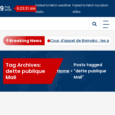
Skip
Failed to fetch weather
Failed to fetch location
9
Aug
to
6:23:31 AM
2026
data.
data.
content
Malitime
Site d'Information
Breaking News
ec plus de 94 % des voix
Cour d’appel de Bamako : les pr
Tag Archives:
Posts tagged
dette publique
Home
>
"dette publique
Mali
Mali"