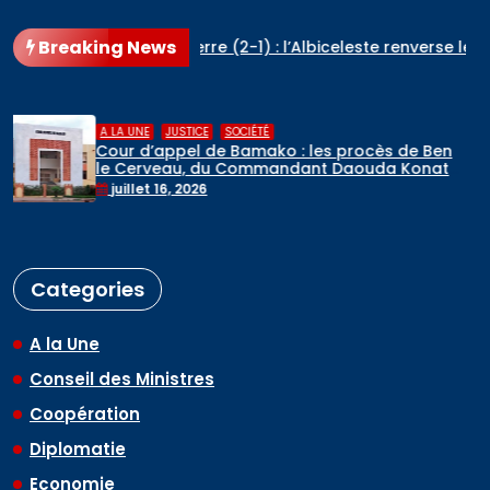
Breaking News
entine – Angleterre (2-1) : l’Albiceleste renverse les Three Lion
,
A LA UNE
RELIGIONS
ès de Ben
Hadj 2026 : départ du premier c
da Konaté
de pèlerins maliens vers l’Arabie s
mai 6, 2026
Categories
A la Une
Conseil des Ministres
Coopération
Diplomatie
Economie