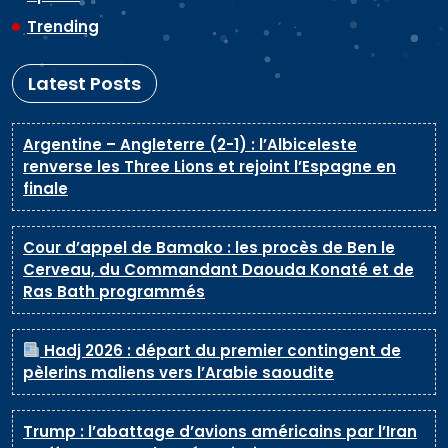
Trending
Latest Posts
Argentine – Angleterre (2-1) : l’Albiceleste
renverse les Three Lions et rejoint l’Espagne en
finale
Cour d’appel de Bamako : les procès de Ben le
Cerveau, du Commandant Daouda Konaté et de
Ras Bath programmés
Hadj 2026 : départ du premier contingent de
pèlerins maliens vers l’Arabie saoudite
Trump : l’abattage d’avions américains par l’Iran