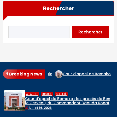
Rechercher
Rechercher
Breaking News
agne en finale
Cour d’appel de Bamako : les procès de
,
A LA UNE
RELIGIONS
ko : les procès de Ben
Hadj 2026 : départ
andant Daouda Konaté
de pèlerins maliens ve
rammés
mai 6, 2026