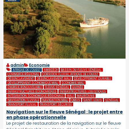
admin
Economie
AFRIQUE DE L’OUEST
AMBIDÉDI
BASSIN DU FLEUVE SÉNÉGAL
COMMERCE RÉGIONAL
CORRIDOR FLUVIAL AFRIQUE DE L’OUEST
DÉSENCLAVEMENT
DÉSENCLAVEMENT MALI
DÉVELOPPEMENT DURABLE
DÉVELOPPEMENT ÉCONOMIQUE MALI
ÉCONOMIE MALI
ÉNERGIE RENOUVELABLE
FLEUVE SÉNÉGAL
GUINÉE
INFRASTRUCTURES ÉCONOMIQUES
INFRASTRUCTURES LOGISTIQUES
INTÉGRATION ÉCONOMIQUE RÉGIONALE
MALI
MAURITANIE
NAVIGATION FLUVIALE
NAVIGATION MALI
OMVS
SAINT-LOUIS
SÉNÉGAL
TRANSPORT FLUVIAL
TRANSPORT SÉCURISÉ
Navigation sur le fleuve Sénégal : le projet entre
en phase opérationnelle
Le projet de restauration de la navigation sur le fleuve