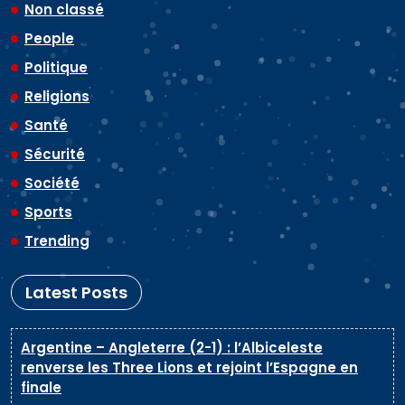
Non classé
People
Politique
Religions
Santé
Sécurité
Société
Sports
Trending
Latest Posts
Argentine – Angleterre (2-1) : l’Albiceleste
renverse les Three Lions et rejoint l’Espagne en
finale