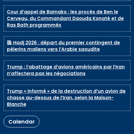
Cour d’appel de Bamako : les procès de Ben le
Cerveau, du Commandant Daouda Konaté et de
Ras Bath programmés
Hadj 2026 : départ du premier contingent de
pèlerins maliens vers l’Arabie saoudite
Trump : l’abattage d’avions américains par l’Iran
n’affectera pas les négociations
Trump « informé » de la destruction d’un avion de
chasse au-dessus de l’Iran, selon la Maison-
Blanche
Calendar