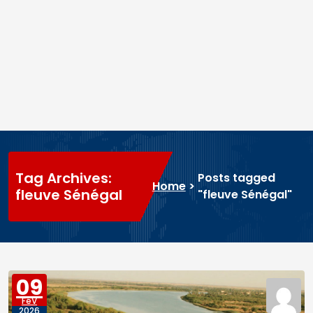
Tag Archives:
Posts tagged
Home
>
fleuve Sénégal
"fleuve Sénégal"
09
FéV
2026