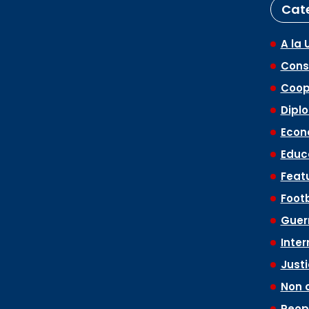
Cat
A la 
Conse
Coop
Dipl
Econ
Educ
Feat
Footb
Guerr
Inter
Just
Non 
Peop