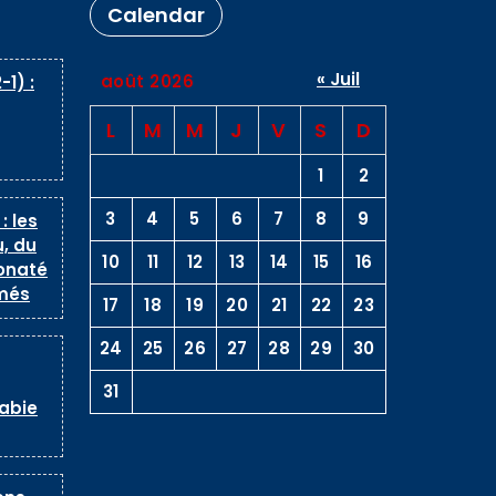
Calendar
« Juil
août 2026
-1) :
L
M
M
J
V
S
D
1
2
3
4
5
6
7
8
9
: les
, du
10
11
12
13
14
15
16
onaté
més
17
18
19
20
21
22
23
24
25
26
27
28
29
30
31
rabie