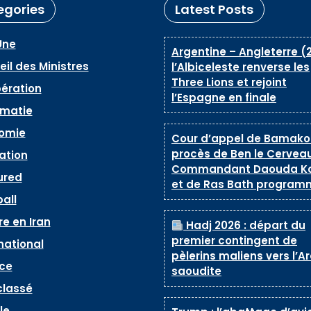
egories
Latest Posts
Une
Argentine – Angleterre (2
il des Ministres
l’Albiceleste renverse les
Three Lions et rejoint
ération
l’Espagne en finale
omatie
omie
Cour d’appel de Bamako 
procès de Ben le Cerveau
ation
Commandant Daouda K
ured
et de Ras Bath program
all
e en Iran
Hadj 2026 : départ du
premier contingent de
national
pèlerins maliens vers l’A
ice
saoudite
classé
le