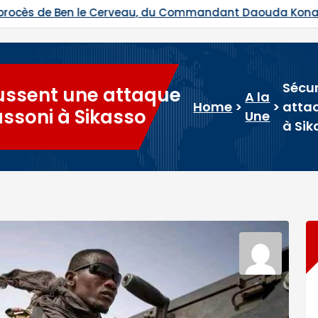
ommandant Daouda Konaté et de Ras Bath programmés
Sécur
oussent une attaque
A la
Home
>
>
atta
ssoni à Sikasso
Une
à Sik