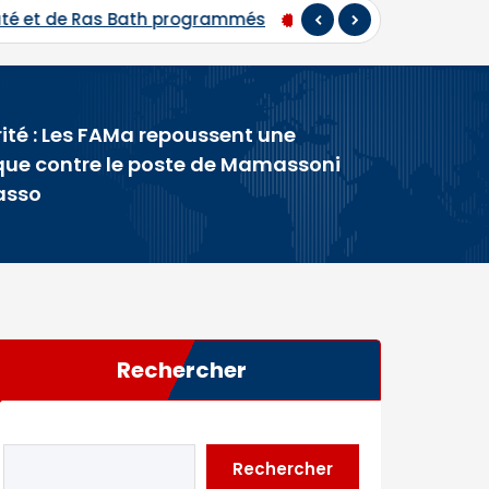
Hadj 2026 : départ du premier contingent de pèlerins m
ité : Les FAMa repoussent une
que contre le poste de Mamassoni
asso
Rechercher
Rechercher