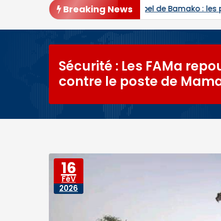
Breaking News
appel de Bamako : les procès de Ben le Cerveau, du C
Sécurité : Les FAMa rep
contre le poste de Mama
16
FéV
2026