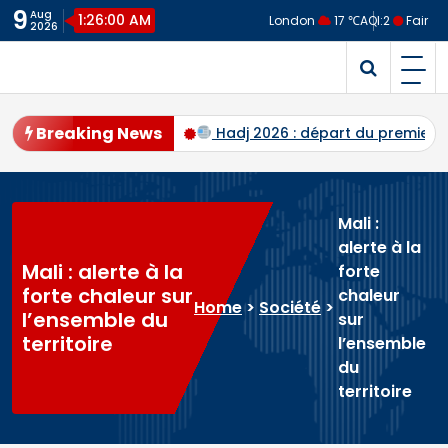
Skip
9
Aug
1:26:00 AM
London
17 ℃
AQI:
2
Fair
2026
to
content
Malitime
Site d'Information
Breaking News
de Ras Bath programmés
Hadj 2026 : départ du premier c
Mali :
alerte à la
Mali : alerte à la
forte
forte chaleur sur
chaleur
Home
>
Société
>
l’ensemble du
sur
territoire
l’ensemble
du
territoire