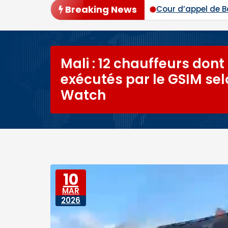
Breaking News
ier tour avec plus de 94 % des voix
Cour d’appel de 
Mali : 12 chauffeurs dont
exécutés par le GSIM se
Watch
10
MAR
2026