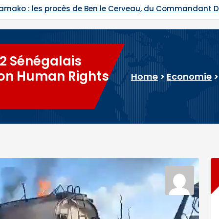
Bamako : les procès de Ben le Cerveau, du Commandant
 2 Sénégalais
lon Human Rights
Home
>
Economie