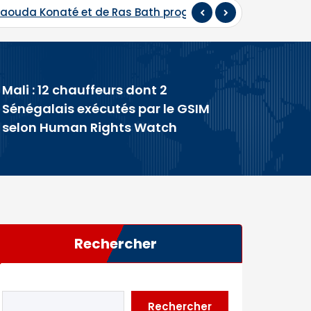
 Daouda Konaté et de Ras Bath programmés
Hadj 202
Mali : 12 chauffeurs dont 2
>
Sénégalais exécutés par le GSIM
selon Human Rights Watch
Rechercher
Rechercher