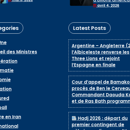
d’avions américains par
de l’Iran, selon la
l’Iran n’affectera pas
avril 4, 2026
Maison-Blanche
les négociations
egories
Latest Posts
Une
Argentine – Angleterre (2
il des Ministres
l’Albiceleste renverse les
Three Lions et rejoint
ération
l’Espagne en finale
omatie
omie
Cour d’appel de Bamako 
procès de Ben le Cerveau
ation
Commandant Daouda K
ured
et de Ras Bath program
all
e en Iran
Hadj 2026 : départ du
premier contingent de
national