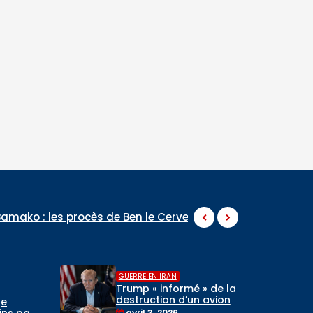
 Ben le Cerveau, du Commandant Daouda Konaté et de Ra
,
GUERRE EN IRAN
 de la
INTERNATIONAL
avion
Un avion de chasse
ssus