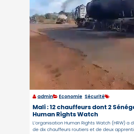
admin
Economie
,
Sécurité
Mali : 12 chauffeurs dont 2 Sénég
Human Rights Watch
L’organisation Human Rights Watch (HRW) a d
de dix chauffeurs routiers et de deux appren