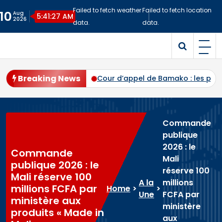
Skip
Failed to fetch weather
Failed to fetch location
10
Aug
to
5:41:28 AM
2026
data.
data.
content
Malitime
Site d'Information
Breaking News
ec plus de 94 % des voix
Cour d’appel de Bamako : les pr
Commande
publique
2026 : le
Commande
Mali
publique 2026 : le
réserve 100
Mali réserve 100
A la
millions
millions FCFA par
Home
>
>
Une
FCFA par
ministère aux
ministère
produits « Made in
aux