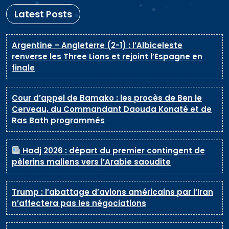
Latest Posts
Argentine – Angleterre (2-1) : l’Albiceleste
renverse les Three Lions et rejoint l’Espagne en
finale
Cour d’appel de Bamako : les procès de Ben le
Cerveau, du Commandant Daouda Konaté et de
Ras Bath programmés
Hadj 2026 : départ du premier contingent de
pèlerins maliens vers l’Arabie saoudite
Trump : l’abattage d’avions américains par l’Iran
n’affectera pas les négociations