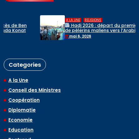
,
A LA UNE
RELIGIONS
Hadj 2026 : départ du premier contingent
de pèlerins maliens vers l’Arabie saoudite
mai 6, 2026
Categories
A la Une
Conseil des Ministres
Coopération
Diplomatie
Economie
Education