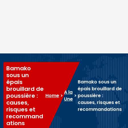
Bamako
sous un
épais
Bamako sous un
brouillard de
épais brouillard de
A la
poussière :
Home
>
>
poussière :
Une
causes,
causes, risques et
risques et
recommandations
recommand
ations