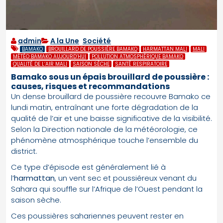
admin
A la Une
,
Société
BAMAKO
BROUILLARD DE POUSSIÈRE BAMAKO
HARMATTAN MALI
MALI
MÉTÉO BAMAKO AUJOURD’HUI
POLLUTION ATMOSPHÉRIQUE BAMAKO
QUALITÉ DE L’AIR MALI
SAISON SÈCHE
SANTÉ RESPIRATOIRE
Bamako sous un épais brouillard de poussière :
causes, risques et recommandations
Un dense brouillard de poussière recouvre Bamako ce
lundi matin, entraînant une forte dégradation de la
qualité de l’air et une baisse significative de la visibilité.
Selon la Direction nationale de la météorologie, ce
phénomène atmosphérique touche l’ensemble du
district.
Ce type d’épisode est généralement lié à
l’
harmattan
, un vent sec et poussiéreux venant du
Sahara qui souffle sur l’Afrique de l’Ouest pendant la
saison sèche.
Ces poussières sahariennes peuvent rester en