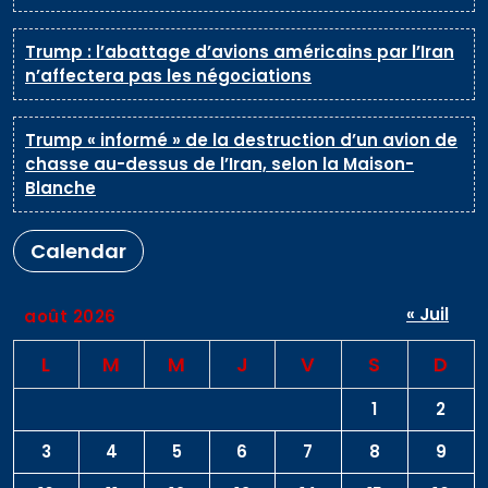
Trump : l’abattage d’avions américains par l’Iran
n’affectera pas les négociations
Trump « informé » de la destruction d’un avion de
chasse au-dessus de l’Iran, selon la Maison-
Blanche
Calendar
« Juil
août 2026
L
M
M
J
V
S
D
1
2
3
4
5
6
7
8
9