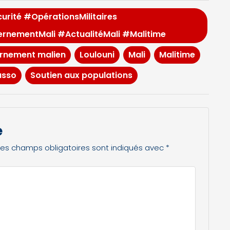
rité #OpérationsMilitaires
nementMali #ActualitéMali #Malitime
rnement malien
Loulouni
Mali
Malitime
asso
Soutien aux populations
e
Les champs obligatoires sont indiqués avec
*