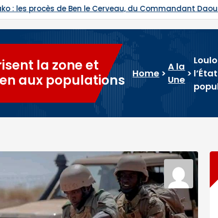
 du Commandant Daouda Konaté et de Ras Bath programm
Loulo
isent la zone et
A la
Home
>
>
l’Éta
tien aux populations
Une
popu