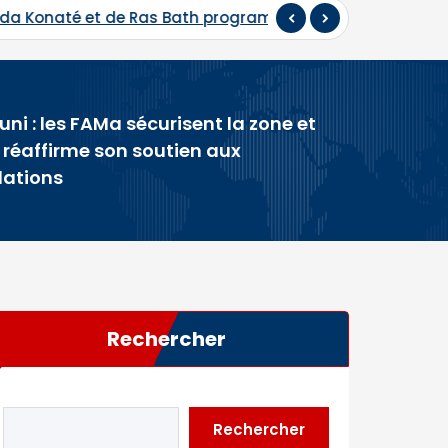
és
Hadj 2026 : départ du premier contingent de pèler
uni : les FAMa sécurisent la zone et
t réaffirme son soutien aux
lations
Rechercher
Rechercher