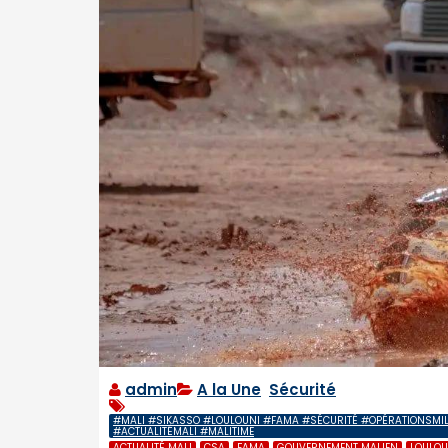
admin
A la Une
,
Sécurité
#MALI #SIKASSO #LOULOUNI #FAMA #SÉCURITÉ #OPÉRATIONSMI
#ACTUALITÉMALI #MALITIME
ACTUALITÉ MALI
CSA
FAMA
GOUVERNEMENT MALIEN
LOULOU