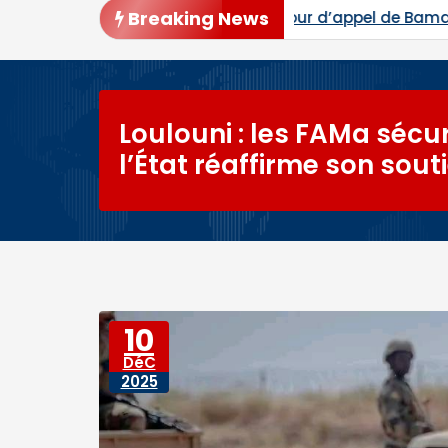
Breaking News
ur d’appel de Bamako : les procès de Ben le Cerveau,
Loulouni : les FAMa sécur
l’État réaffirme son sou
10
DéC
2025