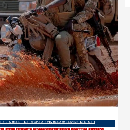
LITAIRES #SOUTIENAUXPOPULATIONS #CSA #GOUVERNEMENTMALI
NI
MALI
MALITIME
OPÉRATIONS MILITAIRES
SÉCURITÉ
SIKASSO