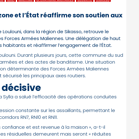
zone et l’État réaffirme son soutien aux
de Loulouni, dans la région de Sikasso, retrouve le
es Forces Armées Maliennes. Une délégation de haut
s habitants et réaffirmer l’engagement de l’État.
oulouni. Durant plusieurs jours, cette commune du sud
 armées et des actes de banditisme. Une situation
tion déterminante des Forces Armées Maliennes
sécurisé les principaux axes routiers.
 décisive
a Sylla a salué l’efficacité des opérations conduites
ression constante sur les assaillants, permettant le
orridors RN7, RN10 et RN11.
s confiance et est revenue à la maison », a-t-il
es résiduelles demeurent mais seront « réduites