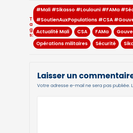
#Mali #Sikasso #Loulouni #FAMa #Sécu
T
#SoutienAuxPopulations #CSA #Gouver
a
g
Actualité Mali
CSA
FAMa
Gouve
s:
Opérations militaires
Sécurité
Sik
Laisser un commentair
Votre adresse e-mail ne sera pas publiée.