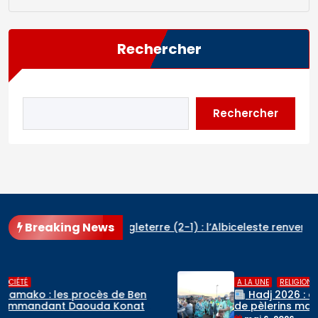
Rechercher
Rechercher
Breaking News
Argentine – Angleterre (2-1) : l’Albiceleste renverse les Three 
,
A LA UNE
RELIGIONS
Hadj 2026 : départ du premier contingent
de pèlerins maliens vers l’Arabie saoudite