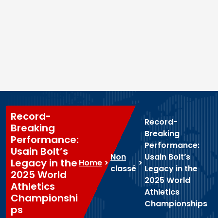
Record-
Record-
Breaking
Breaking
Performance:
Performance:
Usain Bolt’s
Non
Usain Bolt’s
Legacy in the
Home
>
>
classé
Legacy in the
2025 World
2025 World
Athletics
Athletics
Championshi
Championships
ps