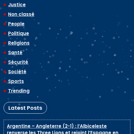
Justice
Non classé
People
Politique
Religions
Santé
Sécurité
Société
Sports
Trending
Latest Posts
Argentine – Angleterre (2-1) : l’Albiceleste
renverse les Three Lions et rejoint l’Espagne en