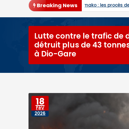
Breaking News
Bamako : les procès de Ben le Cerveau, du Commandant
Lutte contre le trafic de 
détruit plus de 43 tonnes 
à Dio-Gare
18
FéV
2026