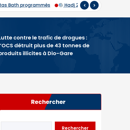
6 : départ du premier contingent de pèlerins maliens ver
Lutte contre le trafic de drogues :
l’OCS détruit plus de 43 tonnes de
produits illicites à Dio-Gare
Rechercher
Rechercher