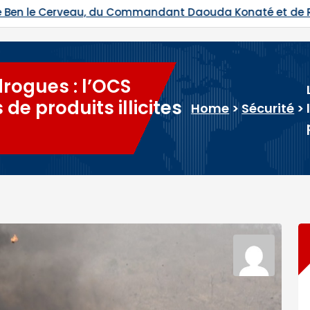
 Daouda Konaté et de Ras Bath programmés
Hadj 202
drogues : l’OCS
de produits illicites
Home
>
Sécurité
>