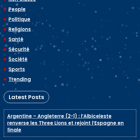
People
Politique
Religions
Santé
Sécurité
Société
Sports
Trending
Latest Posts
Argentine – Angleterre (2-1) : l’Albiceleste
renverse les Three Lions et rejoint l’Espagne en
finale