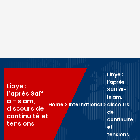
Libye :
l’après
Libye :
Saïf al-
l’après Saïf
Islam,
al-Islam,
Home
>
International
>
discours
discours de
de
continuité et
continuité
tensions
et
tensions