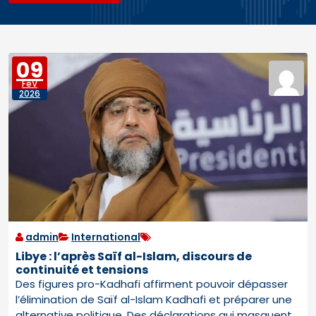
09
FéV
2026
admin
International
Libye : l’après Saïf al-Islam, discours de
continuité et tensions
Des figures pro-Kadhafi affirment pouvoir dépasser
l’élimination de Saïf al-Islam Kadhafi et préparer une
alternative politique. Des déclarations qui masquent