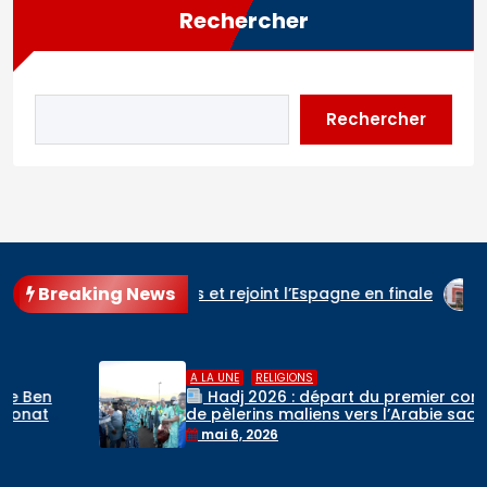
Rechercher
Rechercher
Breaking News
les Three Lions et rejoint l’Espagne en finale
Cour d’appe
,
A LA UNE
RELIGIONS
Hadj 2026 : départ du premier contingent
de pèlerins maliens vers l’Arabie saoudite
mai 6, 2026