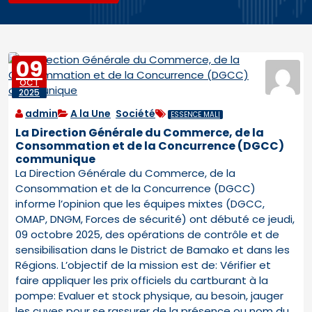
09
OCT
2025
admin
A la Une
,
Société
ESSENCE MALI
La Direction Générale du Commerce, de la
Consommation et de la Concurrence (DGCC)
communique
La Direction Générale du Commerce, de la
Consommation et de la Concurrence (DGCC)
informe l’opinion que les équipes mixtes (DGCC,
OMAP, DNGM, Forces de sécurité) ont débuté ce jeudi,
09 octobre 2025, des opérations de contrôle et de
sensibilisation dans le District de Bamako et dans les
Régions. L’objectif de la mission est de: Vérifier et
faire appliquer les prix officiels du cartburant à la
pompe: Evaluer et stock physique, au besoin, jauger
les cuves pour se rassurer de la présence ou nom du