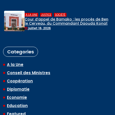
,
,
A LA UNE
JUSTICE
SOCIÉTÉ
Cour d’appel de Bamako : les procès de Ben
le Cerveau, du Commandant Daouda Konaté
et de Ras Bath programmés
juillet 16, 2026
Categories
A la Une
Conseil des Ministres
Coopération
Diplomatie
Economie
Education
Featured