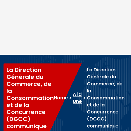
La Direction
La Direction
Générale du
Générale du
Commerce, de
Commerce, de
la
la
A la
Consommation
Home
>
>
Consommation
Une
et de la
et de la
Concurrence
Concurrence
(DGCC)
(DGCC)
communique
communique