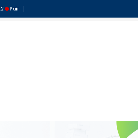
:
2
Fair