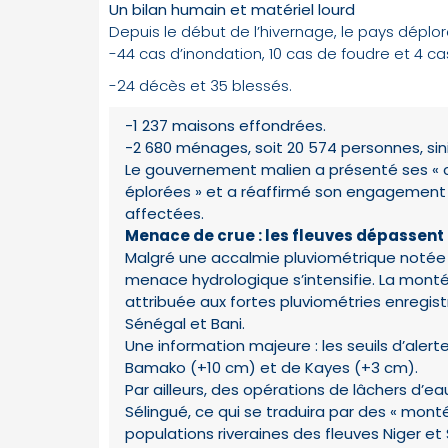
Un bilan humain et matériel lourd
Depuis le début de l’hivernage, le pays déplor
-44 cas d’inondation, 10 cas de foudre et 4 ca
-24 décès et 35 blessés.
-1 237 maisons effondrées.
-2 680 ménages, soit 20 574 personnes, sini
Le gouvernement malien a présenté ses « c
éplorées » et a réaffirmé son engagement 
affectées.
Menace de crue : les fleuves dépassent l
Malgré une accalmie pluviométrique notée e
menace hydrologique s’intensifie. La mont
attribuée aux fortes pluviométries enregist
Sénégal et Bani.
Une information majeure : les seuils d’ale
Bamako (+10 cm) et de Kayes (+3 cm).
Par ailleurs, des opérations de lâchers d’e
Sélingué, ce qui se traduira par des « mont
populations riveraines des fleuves Niger et