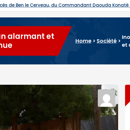
nt Daouda Konaté et de Ras Bath programmés
Hadj 2
lan alarmant et
Ino
Home
>
Société
>
nue
et