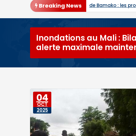
Breaking News
e Bamako : les procès de Ben le Cerveau, du Commanda
Inondations au Mali : Bi
alerte maximale mainte
04
OCT
2025