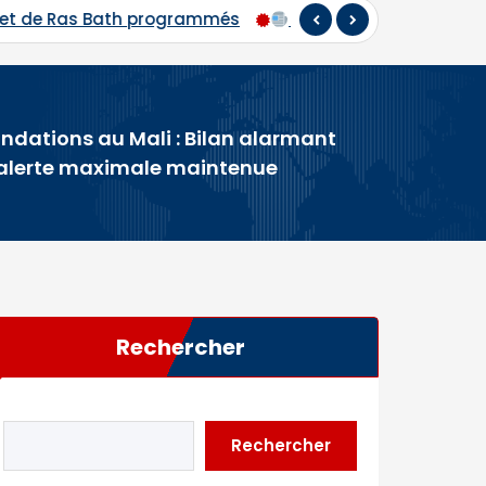
026 : départ du premier contingent de pèlerins maliens v
ndations au Mali : Bilan alarmant
 alerte maximale maintenue
Rechercher
Rechercher